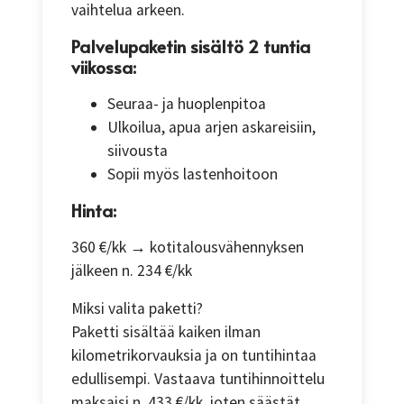
vaihtelua arkeen.
Palvelupaketin sisältö 2 tuntia
viikossa:
Seuraa- ja huoplenpitoa
Ulkoilua, apua arjen askareisiin,
siivousta
Sopii myös lastenhoitoon
Hinta:
360 €/kk → kotitalousvähennyksen
jälkeen n. 234 €/kk
Miksi valita paketti?
Paketti sisältää kaiken ilman
kilometrikorvauksia ja on tuntihintaa
edullisempi. Vastaava tuntihinnoittelu
maksaisi n. 433 €/kk, joten säästät