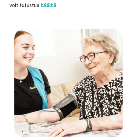
voit tutustua
täältä