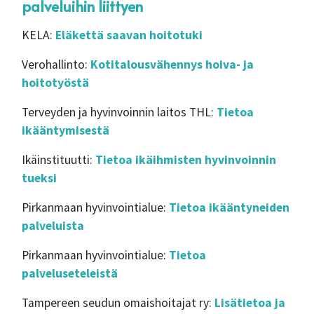
palveluihin liittyen
KELA:
Eläkettä saavan hoitotuki
Verohallinto:
Kotitalousvähennys hoiva- ja
hoitotyöstä
Terveyden ja hyvinvoinnin laitos THL:
Tietoa
ikääntymisestä
Ikäinstituutti:
Tietoa ikäihmisten hyvinvoinnin
tueksi
Pirkanmaan hyvinvointialue:
Tietoa ikääntyneiden
palveluista
Pirkanmaan hyvinvointialue:
Tietoa
palveluseteleistä
Tampereen seudun omaishoitajat ry:
Lisätietoa ja