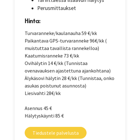
Tarvittaessa lisäavun hälytys
Perusmittaukset
Hinta:
Turvaranneke/kaulanauha 59 €/kk
Paikantava GPS-turvaranneke 96€/kk (
muistuttaa tavallista rannekelloa)
Kaatumisranneke 73 €/kk
Ovihälytin 14 €/kk (Tunnistaa
ovenavauksen ajastettuna ajankohtana)
Älykäsovi hälytin 28 €/kk (Tunnistaa, onko
asukas poistunut asunnosta)
Liesivahti 28€/kk
Asennus 45 €
Hälytyskäynti 85 €
Tiedustele palvelusta