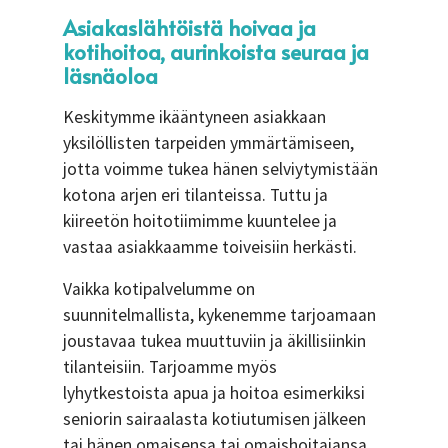
Asiakaslähtöistä hoivaa ja
kotihoitoa, aurinkoista seuraa ja
läsnäoloa
Keskitymme ikääntyneen asiakkaan
yksilöllisten tarpeiden ymmärtämiseen,
jotta voimme tukea hänen selviytymistään
kotona arjen eri tilanteissa. Tuttu ja
kiireetön hoitotiimimme kuuntelee ja
vastaa asiakkaamme toiveisiin herkästi.
Vaikka kotipalvelumme on
suunnitelmallista, kykenemme tarjoamaan
joustavaa tukea muuttuviin ja äkillisiinkin
tilanteisiin. Tarjoamme myös
lyhytkestoista apua ja hoitoa esimerkiksi
seniorin sairaalasta kotiutumisen jälkeen
tai hänen omaisensa tai omaishoitajansa