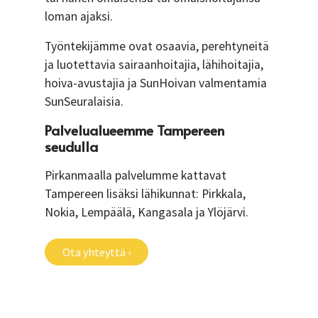
loman ajaksi.
Työntekijämme ovat osaavia, perehtyneitä
ja luotettavia sairaanhoitajia, lähihoitajia,
hoiva-avustajia ja SunHoivan valmentamia
SunSeuralaisia.
Palvelualueemme Tampereen
seudulla
Pirkanmaalla palvelumme kattavat
Tampereen lisäksi lähikunnat: Pirkkala,
Nokia, Lempäälä, Kangasala ja Ylöjärvi.
Ota yhteyttä ›