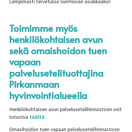
Lämpimästi tervetuloa SunHoivan asiakkaaksi!
Toimimme myös
henkilökohtaisen avun
sekä omaishoidon tuen
vapaan
palvelusetelituottajina
Pirkanmaan
hyvinvointialueella
Henkilökohtaisen avun palvelusetelihinnastoon voit
tutustua
täältä
Omasihoidon tuen vapaan palvelusetelihinnastoon