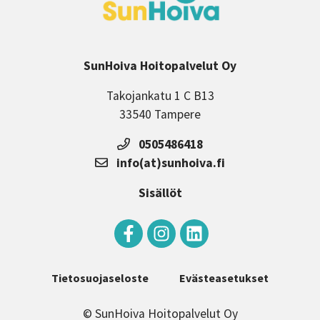
SunHoiva Hoitopalvelut Oy
Takojankatu 1 C B13
33540 Tampere
0505486418
info(at)sunhoiva.fi
Sisällöt
Tietosuojaseloste
Evästeasetukset
© SunHoiva Hoitopalvelut Oy