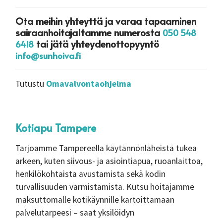
Ota meihin yhteyttä ja varaa tapaaminen
sairaanhoitajaltamme numerosta
050 548
tai jätä yhteydenottopyyntö
6418
info@sunhoiva.fi
Tutustu
Omavalvontaohjelma
Kotiapu Tampere
Tarjoamme Tampereella käytännönläheistä tukea
arkeen, kuten siivous- ja asiointiapua, ruoanlaittoa,
henkilökohtaista avustamista sekä kodin
turvallisuuden varmistamista. Kutsu hoitajamme
maksuttomalle kotikäynnille kartoittamaan
palvelutarpeesi – saat yksilöidyn