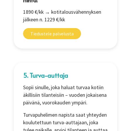
Hinta:
1890 €/kk → kotitalousvähennyksen
jälkeen n. 1229 €/kk
Tiedustele palvelusta
5. Turva-auttaja
Sopii sinulle, joka haluat turvaa kotiin
äkillisiin tilanteisiin – vuoden jokaisena
päivänä, vuorokauden ympäri.
Turvapuhelimen napista saat yhteyden
koulutettuun turva-auttajaan, joka
tulee paikalle, arvioi tilanteen ja auttaa