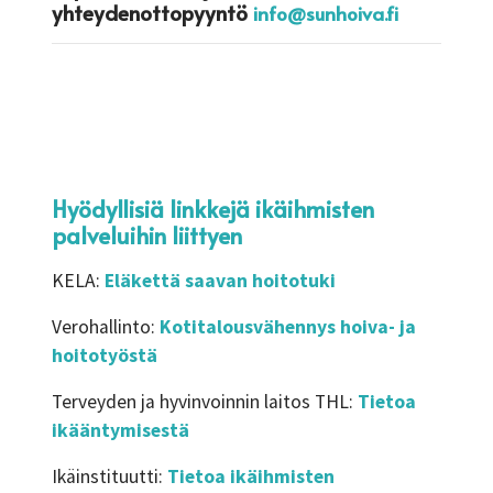
yhteydenottopyyntö
info@sunhoiva.fi
Hyödyllisiä linkkejä ikäihmisten
palveluihin liittyen
KELA:
Eläkettä saavan hoitotuki
Verohallinto:
Kotitalousvähennys hoiva- ja
hoitotyöstä
Terveyden ja hyvinvoinnin laitos THL:
Tietoa
ikääntymisestä
Ikäinstituutti:
Tietoa ikäihmisten