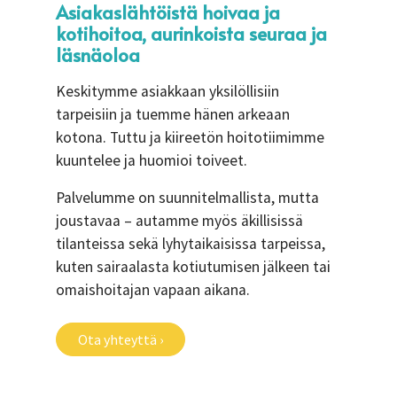
Asiakaslähtöistä hoivaa ja
kotihoitoa, aurinkoista seuraa ja
läsnäoloa
Keskitymme asiakkaan yksilöllisiin
tarpeisiin ja tuemme hänen arkeaan
kotona. Tuttu ja kiireetön hoitotiimimme
kuuntelee ja huomioi toiveet.
Palvelumme on suunnitelmallista, mutta
joustavaa – autamme myös äkillisissä
tilanteissa sekä lyhytaikaisissa tarpeissa,
kuten sairaalasta kotiutumisen jälkeen tai
omaishoitajan vapaan aikana.
Ota yhteyttä ›