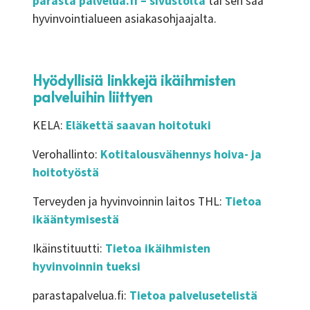
parasta palvelua.fi – sivustolta
tai sen saa
hyvinvointialueen asiakasohjaajalta.
Hyödyllisiä linkkejä ikäihmisten
palveluihin liittyen
KELA:
Eläkettä saavan hoitotuki
Verohallinto:
Kotitalousvähennys hoiva- ja
hoitotyöstä
Terveyden ja hyvinvoinnin laitos THL:
Tietoa
ikääntymisestä
Ikäinstituutti:
Tietoa ikäihmisten
hyvinvoinnin tueksi
parastapalvelua.fi:
Tietoa palvelusetelistä