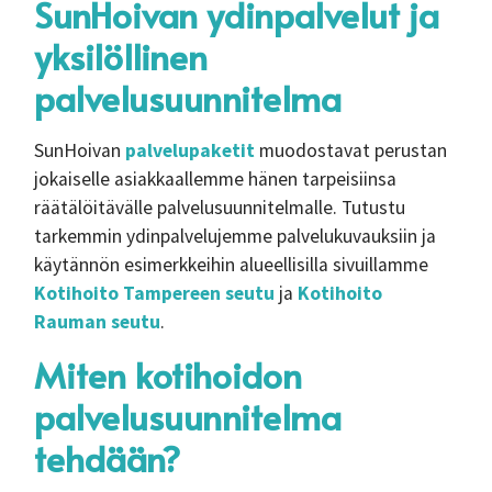
SunHoivan ydinpalvelut ja
yksilöllinen
palvelusuunnitelma
SunHoivan
palvelupaketit
muodostavat perustan
jokaiselle asiakkaallemme hänen tarpeisiinsa
räätälöitävälle palvelusuunnitelmalle. Tutustu
tarkemmin ydinpalvelujemme palvelukuvauksiin ja
käytännön esimerkkeihin alueellisilla sivuillamme
Kotihoito Tampereen seutu
ja
Kotihoito
Rauman seutu
.
Miten kotihoidon
palvelusuunnitelma
tehdään?