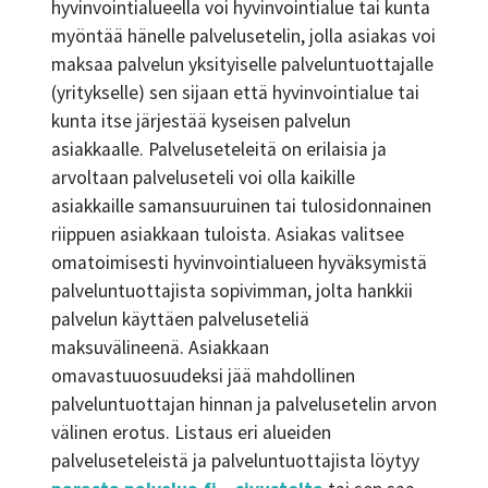
hyvinvointialueella voi hyvinvointialue tai kunta
myöntää hänelle palvelusetelin, jolla asiakas voi
maksaa palvelun yksityiselle palveluntuottajalle
(yritykselle) sen sijaan että hyvinvointialue tai
kunta itse järjestää kyseisen palvelun
asiakkaalle. Palveluseteleitä on erilaisia ja
arvoltaan palveluseteli voi olla kaikille
asiakkaille samansuuruinen tai tulosidonnainen
riippuen asiakkaan tuloista. Asiakas valitsee
omatoimisesti hyvinvointialueen hyväksymistä
palveluntuottajista sopivimman, jolta hankkii
palvelun käyttäen palveluseteliä
maksuvälineenä. Asiakkaan
omavastuuosuudeksi jää mahdollinen
palveluntuottajan hinnan ja palvelusetelin arvon
välinen erotus. Listaus eri alueiden
palveluseteleistä ja palveluntuottajista löytyy