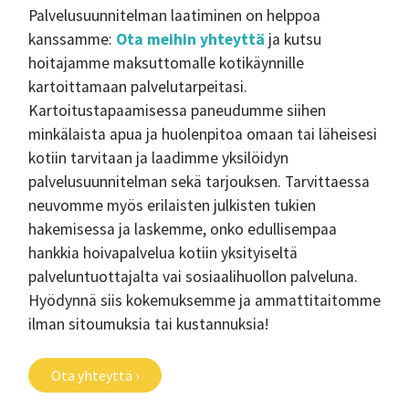
Palvelusuunnitelman laatiminen on helppoa
kanssamme:
Ota meihin yhteyttä
ja kutsu
hoitajamme maksuttomalle kotikäynnille
kartoittamaan palvelutarpeitasi.
Kartoitustapaamisessa paneudumme siihen
minkälaista apua ja huolenpitoa omaan tai läheisesi
kotiin tarvitaan ja laadimme yksilöidyn
palvelusuunnitelman sekä tarjouksen. Tarvittaessa
neuvomme myös erilaisten julkisten tukien
hakemisessa ja laskemme, onko edullisempaa
hankkia hoivapalvelua kotiin yksityiseltä
palveluntuottajalta vai sosiaalihuollon palveluna.
Hyödynnä siis kokemuksemme ja ammattitaitomme
ilman sitoumuksia tai kustannuksia!
Ota yhteyttä ›