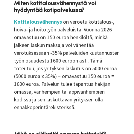
Miten kotitalousvähennystä voi
hyödyntää kotipalvelussa?
Kotitalousvähennys
on veroetu kotitalous-,
hoiva- ja hoitotyön palveluista. Vuonna 2026
omavastuu on 150 euroa henkilöltä, minkä
jälkeen laskun maksaja voi vähentää
verotuksessaan -35% palveluiden kustannusten
työn osuudesta 1600 euroon asti. Tämä
toteutuu, jos yrityksen laskutus on 5000 euroa
(5000 euroa x 35%) – omavastuu 150 euroa =
1600 euroa. Palvelun tulee tapahtua hakijan
omassa, vanhempien tai appivanhempien
kodissa ja sen laskuttavan yrityksen olla
ennakkoperintärekisterissä.
Mikä on eläkettä saavan hoitotuki?