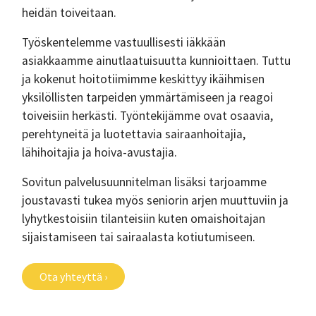
heidän toiveitaan.
Työskentelemme vastuullisesti iäkkään
asiakkaamme ainutlaatuisuutta kunnioittaen. Tuttu
ja kokenut hoitotiimimme keskittyy ikäihmisen
yksilöllisten tarpeiden ymmärtämiseen ja reagoi
toiveisiin herkästi. Työntekijämme ovat osaavia,
perehtyneitä ja luotettavia sairaanhoitajia,
lähihoitajia ja hoiva-avustajia.
Sovitun palvelusuunnitelman lisäksi tarjoamme
joustavasti tukea myös seniorin arjen muuttuviin ja
lyhytkestoisiin tilanteisiin kuten omaishoitajan
sijaistamiseen tai sairaalasta kotiutumiseen.
Ota yhteyttä ›