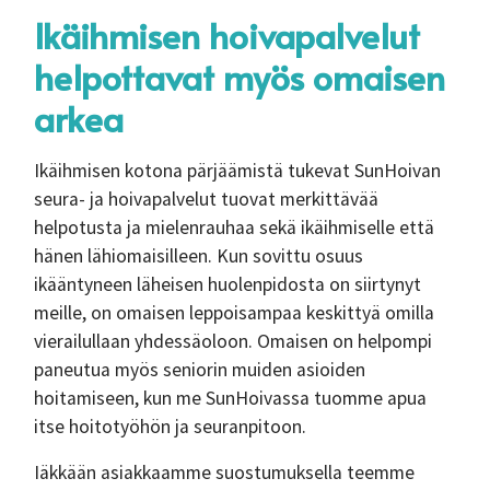
Ikäihmisen hoivapalvelut
helpottavat myös omaisen
arkea
Ikäihmisen kotona pärjäämistä tukevat SunHoivan
seura- ja hoivapalvelut tuovat merkittävää
helpotusta ja mielenrauhaa sekä ikäihmiselle että
hänen lähiomaisilleen. Kun sovittu osuus
ikääntyneen läheisen huolenpidosta on siirtynyt
meille, on omaisen leppoisampaa keskittyä omilla
vierailullaan yhdessäoloon. Omaisen on helpompi
paneutua myös seniorin muiden asioiden
hoitamiseen, kun me SunHoivassa tuomme apua
itse hoitotyöhön ja seuranpitoon.
Iäkkään asiakkaamme suostumuksella teemme