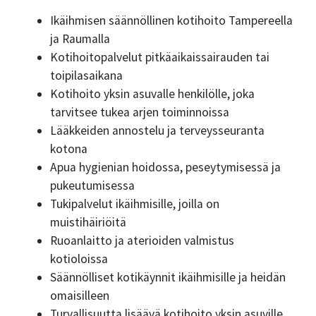
Ikäihmisen säännöllinen kotihoito Tampereella
ja Raumalla
Kotihoitopalvelut pitkäaikaissairauden tai
toipilasaikana
Kotihoito yksin asuvalle henkilölle, joka
tarvitsee tukea arjen toiminnoissa
Lääkkeiden annostelu ja terveysseuranta
kotona
Apua hygienian hoidossa, peseytymisessä ja
pukeutumisessa
Tukipalvelut ikäihmisille, joilla on
muistihäiriöitä
Ruoanlaitto ja aterioiden valmistus
kotioloissa
Säännölliset kotikäynnit ikäihmisille ja heidän
omaisilleen
Turvallisuutta lisäävä kotihoito yksin asuville