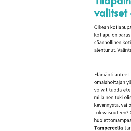
Tilapäi
valitse
Oikean kotiapupa
kotiapu on paras 
säännöllinen kot
alentunut. Valint
Elämäntilanteet m
omaishoitajan yl
voivat tuoda ete
millainen tuki ol
kevennystä, vai o
tulevaisuuteen? 
huolettomampaa a
Tampereella
tar