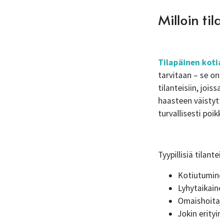
Milloin ti
Tilapäinen kot
tarvitaan – se on
tilanteisiin, jois
haasteen väistytt
turvallisesti poik
Tyypillisiä tilant
Kotiutumine
Lyhytaikain
Omaishoitaj
Jokin erity