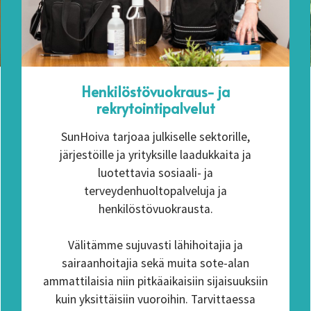
Henkilöstövuokraus- ja
rekrytointipalvelut
SunHoiva tarjoaa julkiselle sektorille,
järjestöille ja yrityksille laadukkaita ja
luotettavia sosiaali- ja
terveydenhuoltopalveluja ja
henkilöstövuokrausta.
Välitämme sujuvasti lähihoitajia ja
sairaanhoitajia sekä muita sote-alan
ammattilaisia niin pitkäaikaisiin sijaisuuksiin
kuin yksittäisiin vuoroihin. Tarvittaessa