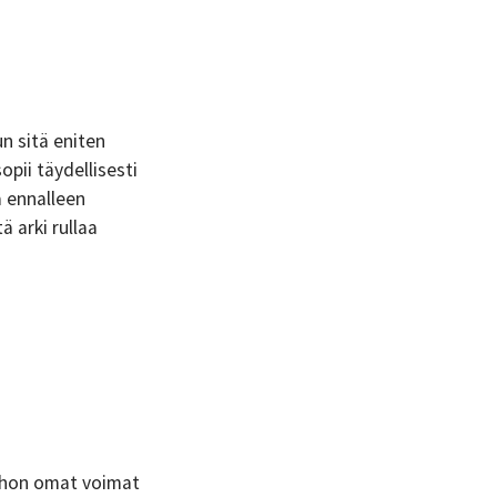
un sitä eniten
opii täydellisesti
a ennalleen
ä arki rullaa
johon omat voimat