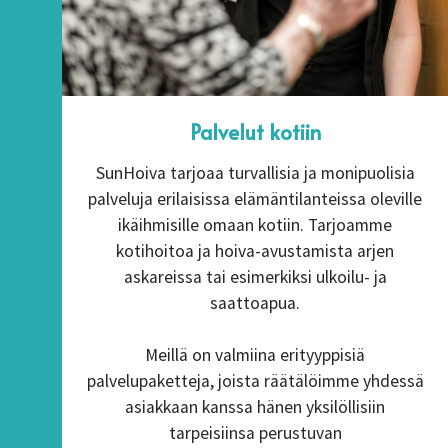
Palvelut kotiin
SunHoiva tarjoaa turvallisia ja monipuolisia
palveluja erilaisissa elämäntilanteissa oleville
ikäihmisille omaan kotiin. Tarjoamme
kotihoitoa ja hoiva-avustamista arjen
askareissa tai esimerkiksi ulkoilu- ja
saattoapua.
Meillä on valmiina erityyppisiä
palvelupaketteja, joista räätälöimme yhdessä
asiakkaan kanssa hänen yksilöllisiin
tarpeisiinsa perustuvan