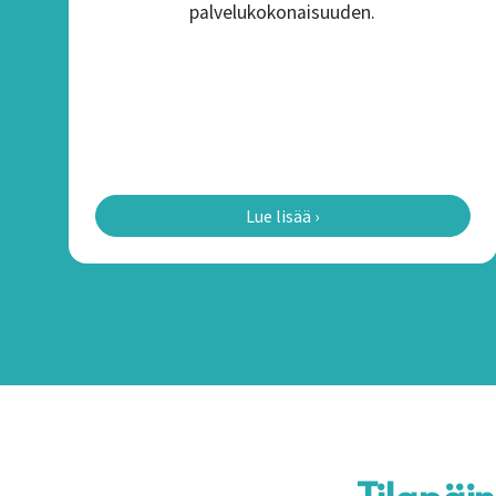
palvelukokonaisuuden.
Lue lisää ›