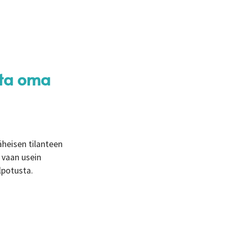
sta oma
äheisen tilanteen
, vaan usein
elpotusta.