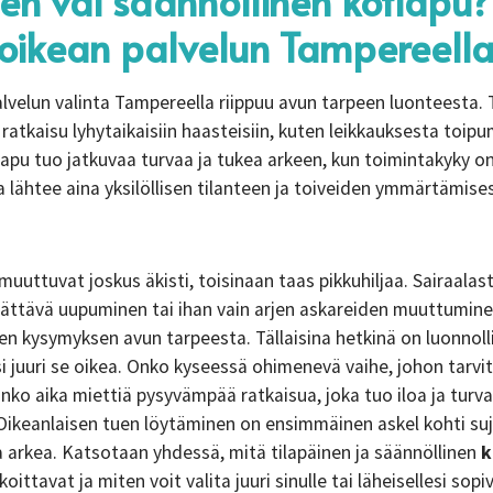
nen vai säännöllinen kotiapu
t oikean palvelun Tampereell
lvelun valinta Tampereella riippuu avun tarpeen luonteesta. 
ratkaisu lyhytaikaisiin haasteisiin, kuten leikkauksesta toip
iapu tuo jatkuvaa turvaa ja tukea arkeen, kun toimintakyky 
a lähtee aina yksilöllisen tilanteen ja toiveiden ymmärtämise
uuttuvat joskus äkisti, toisinaan taas pikkuhiljaa. Sairaalas
lättävä uupuminen tai ihan vain arjen askareiden muuttumin
en kysymyksen avun tarpeesta. Tällaisina hetkinä on luonnolli
isi juuri se oikea. Onko kyseessä ohimenevä vaihe, johon tarvi
nko aika miettiä pysyvämpää ratkaisua, joka tuo iloa ja turva
Oikeanlaisen tuen löytäminen on ensimmäinen askel kohti su
rkea. Katsotaan yhdessä, mitä tilapäinen ja säännöllinen
k
koittavat ja miten voit valita juuri sinulle tai läheisellesi so