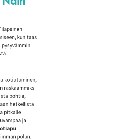
? Näin
a
Tilapäinen
umiseen, kun taas
on pysyvämmin
stä.
ta kotiutuminen,
en raskaammiksi
sta pohtia,
taan hetkellistä
a pitkälle
juvampaa ja
otiapu
pivimman polun.