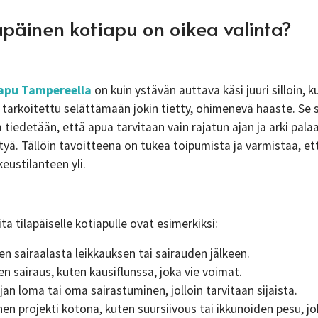
lapäinen kotiapu on oikea valinta?
iapu Tampereella
on kuin ystävän auttava käsi juuri silloin, k
 tarkoitettu selättämään jokin tietty, ohimenevä haaste. Se s
sa tiedetään, että apua tarvitaan vain rajatun ajan ja arki pala
yä. Tällöin tavoitteena on tukea toipumista ja varmistaa, ett
keustilanteen yli.
eita tilapäiselle kotiapulle ovat esimerkiksi:
n sairaalasta leikkauksen tai sairauden jälkeen.
en sairaus, kuten kausiflunssa, joka vie voimat.
an loma tai oma sairastuminen, jolloin tarvitaan sijaista.
inen projekti kotona, kuten suursiivous tai ikkunoiden pesu, 