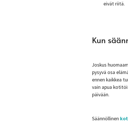
eivät riitä.
Kun säänn
Joskus huomaamme
pysyvä osa elämä
ennen kaikkea tur
vain apua kotitöi
päivään.
Säännöllinen
kot