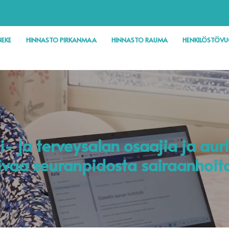
EKE
HINNASTO PIRKANMAA
HINNASTO RAUMA
HENKILÖSTÖV
i- ja terveysalan osaajia ja aur
ivaa seuranpidosta sairaanhoit