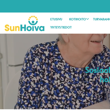
SISÄLLÖT
ETUSIVU
KOTIHOITO
TURVARANN
YHTEYSTIEDOT
Sosiaal
ho