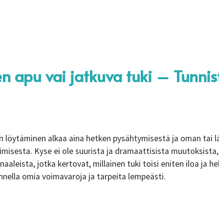
en apu vai jatkuva tuki – Tunni
n löytäminen alkaa aina hetken pysähtymisestä ja oman tai l
imisesta. Kyse ei ole suurista ja dramaattisista muutoksista
naaleista, jotka kertovat, millainen tuki toisi eniten iloa ja h
nnella omia voimavaroja ja tarpeita lempeästi.