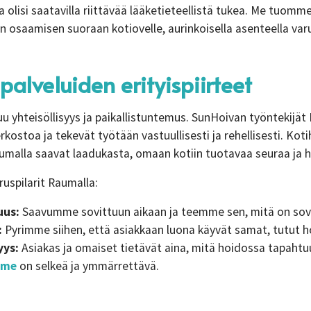
na olisi saatavilla riittävää lääketieteellistä tukea. Me tuomm
en osaamisen suoraan kotiovelle, aurinkoisella asenteella var
alveluiden erityispiirteet
u yhteisöllisyys ja paikallistuntemus. SunHoivan työntekijät
erkostoa ja tekevät työtään vastuullisesti ja rehellisesti. Kot
alla saavat laadukasta, omaan kotiin tuotavaa seuraa ja h
spilarit Raumalla:
uus:
Saavumme sovittuun aikaan ja teemme sen, mitä on sovi
:
Pyrimme siihen, että asiakkaan luona käyvät samat, tutut ho
yys:
Asiakas ja omaiset tietävät aina, mitä hoidossa tapahtu
mme
on selkeä ja ymmärrettävä.