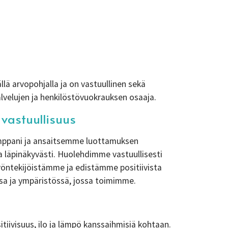
lä arvopohjalla ja on vastuullinen sekä
lvelujen ja henkilöstövuokrauksen osaaja.
 vastuullisuus
ppani ja ansaitsemme luottamuksen
ja läpinäkyvästi. Huolehdimme vastuullisesti
öntekijöistämme ja edistämme positiivista
a ja ympäristössä, jossa toimimme.
tiivisuus, ilo ja lämpö kanssaihmisiä kohtaan.