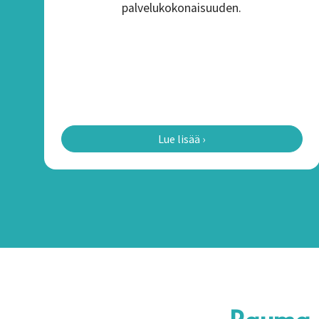
palvelukokonaisuuden.
Lue lisää ›