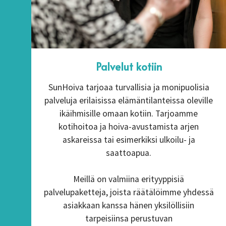
Palvelut kotiin
SunHoiva tarjoaa turvallisia ja monipuolisia
palveluja erilaisissa elämäntilanteissa oleville
ikäihmisille omaan kotiin. Tarjoamme
kotihoitoa ja hoiva-avustamista arjen
askareissa tai esimerkiksi ulkoilu- ja
saattoapua.
Meillä on valmiina erityyppisiä
palvelupaketteja, joista räätälöimme yhdessä
asiakkaan kanssa hänen yksilöllisiin
tarpeisiinsa perustuvan