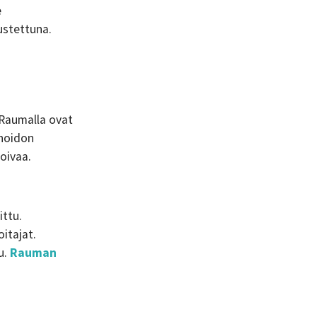
e
ustettuna.
 Raumalla ovat
ihoidon
oivaa.
ttu.
itajat.
u.
Rauman