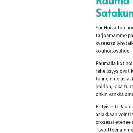
Rauma k
Sataku
SunHoiva tuo aur
tarjoamamme palv
kyseessä lyhytaik
kotihoitosuhde.
Raumalla kotihoi
rehellisyys ovat
tunnemme asiakk
hoidon, joka tun
onkin vankka amm
Erityisesti Raum
asiakkaan vointi 
prosessi etenee 
Tavoitteenamme o