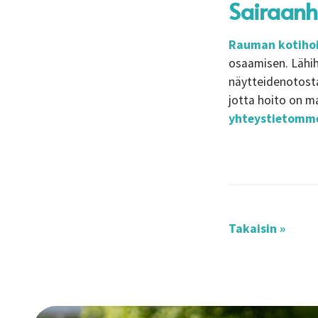
Sairaanh
Rauman kotiho
osaamisen. Lähih
näytteidenotosta
jotta hoito on ma
yhteystietomm
Takaisin »