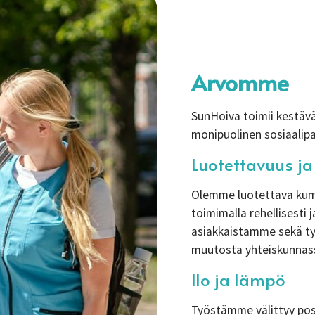
Arvomme
SunHoiva toimii kestäväl
monipuolinen sosiaalipa
Luotettavuus ja
Olemme luotettava kum
toimimalla rehellisesti 
asiakkaistamme sekä ty
muutosta yhteiskunnass
Ilo ja lämpö
Työstämme välittyy posi