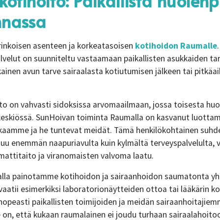
otihoito: Paikallista huolenp
nnassa
inkoisen asenteen ja korkeatasoisen
kotihoidon Raumalle
elut on suunniteltu vastaamaan paikallisten asukkaiden tarp
ainen avun tarve sairaalasta kotiutumisen jälkeen tai pitkäa
to on vahvasti sidoksissa arvomaailmaan, jossa toisesta huo
 keskiössä. SunHoivan toiminta Raumalla on kasvanut luotta
aamme ja he tuntevat meidät. Tämä henkilökohtainen suhd
tuu enemmän naapuriavulta kuin kylmältä terveyspalvelulta, v
attitaito ja viranomaisten valvoma laatu.
alla painotamme kotihoidon ja sairaanhoidon saumatonta yh
vaatii esimerkiksi laboratorionäytteiden ottoa tai lääkärin ko
nopeasti paikallisten toimijoiden ja meidän sairaanhoitajiem
n, että kukaan raumalainen ei joudu turhaan sairaalahoito