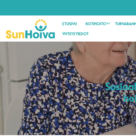
SISÄLLÖT
ETUSIVU
KOTIHOITO
TURVARANN
YHTEYSTIEDOT
Sosiaal
ho