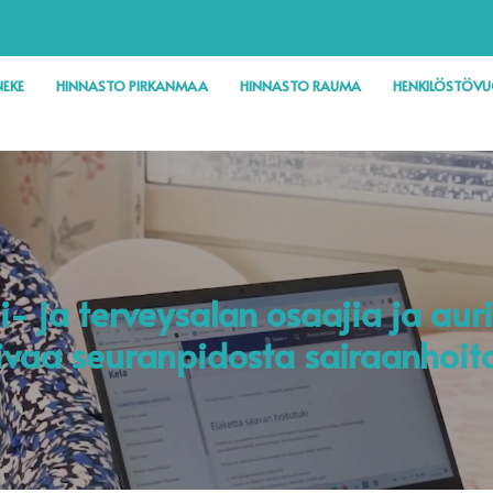
EKE
HINNASTO PIRKANMAA
HINNASTO RAUMA
HENKILÖSTÖV
i- ja terveysalan osaajia ja aur
ivaa seuranpidosta sairaanhoit