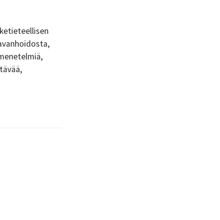
ketieteellisen
avanhoidosta,
 menetelmiä,
ttävää,