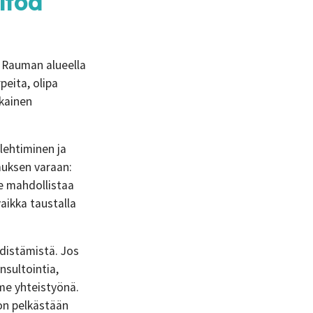
itoa
. Rauman alueella
eita, olipa
ikainen
lehtiminen ja
muksen varaan:
e mahdollistaa
aikka taustalla
distämistä. Jos
nsultointia,
me yhteistyönä.
on pelkästään