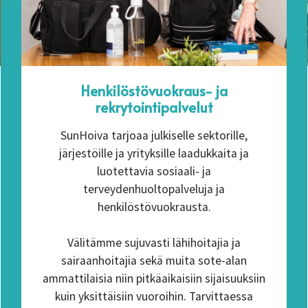
Henkilöstövuokraus- ja
rekrytointipalvelut
SunHoiva tarjoaa julkiselle sektorille,
järjestöille ja yrityksille laadukkaita ja
luotettavia sosiaali- ja
terveydenhuoltopalveluja ja
henkilöstövuokrausta.
Välitämme sujuvasti lähihoitajia ja
sairaanhoitajia sekä muita sote-alan
ammattilaisia niin pitkäaikaisiin sijaisuuksiin
kuin yksittäisiin vuoroihin. Tarvittaessa