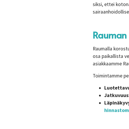
siksi, ettei koto
sairaanhoidollis
Rauman p
Raumalla korostu
osa paikallista v
asiakkaamme Raum
Toimintamme peru
Luotettav
Jatkuvuus
Läpinäkyv
hinnasto