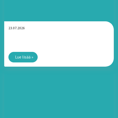
23.07.2026
Turvaranneke arjessa: Voiko laitetta pitää ranteessa
myös suihkussa ja saunassa?
Lue lisää
»