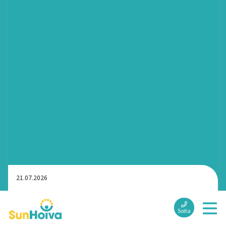
21.07.2026
Äkillinen kotihoidon tarve Tampereella: Miten
turvallinen ja kiireetön apu saadaan kotiin nopeasti?
Soita