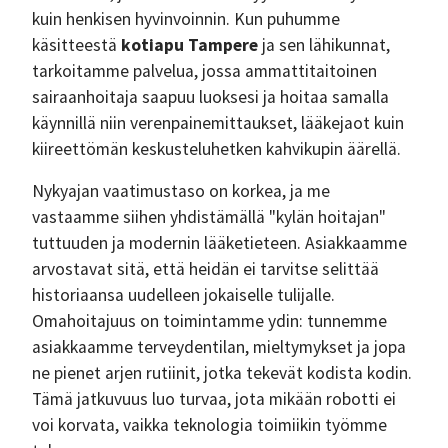
kuin henkisen hyvinvoinnin. Kun puhumme
käsitteestä
kotiapu Tampere
ja sen lähikunnat,
tarkoitamme palvelua, jossa ammattitaitoinen
sairaanhoitaja saapuu luoksesi ja hoitaa samalla
käynnillä niin verenpainemittaukset, lääkejaot kuin
kiireettömän keskusteluhetken kahvikupin äärellä.
Nykyajan vaatimustaso on korkea, ja me
vastaamme siihen yhdistämällä "kylän hoitajan"
tuttuuden ja modernin lääketieteen. Asiakkaamme
arvostavat sitä, että heidän ei tarvitse selittää
historiaansa uudelleen jokaiselle tulijalle.
Omahoitajuus on toimintamme ydin: tunnemme
asiakkaamme terveydentilan, mieltymykset ja jopa
ne pienet arjen rutiinit, jotka tekevät kodista kodin.
Tämä jatkuvuus luo turvaa, jota mikään robotti ei
voi korvata, vaikka teknologia toimiikin työmme