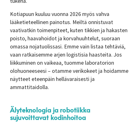
tukena.
Kotiapuun kuuluu vuonna 2026 myös vahva
lääketieteellinen painotus. Meiltä onnistuvat
vaativatkin toimenpiteet, kuten tikkien ja hakasten
poisto, haavahoidot ja korvahuuhtelut, suoraan
omassa nojatuolissasi. Emme vain listaa tehtäviä,
vaan ratkaisemme arjen logistisia haasteita. Jos
liikkuminen on vaikeaa, tuomme laboratorion
olohuoneeseesi – otamme verikokeet ja hoidamme
näytteet eteenpäin hellävaraisesti ja
ammattitaidolla.
Älyteknologia ja robotiikka
sujuvoittavat kodinhoitoa