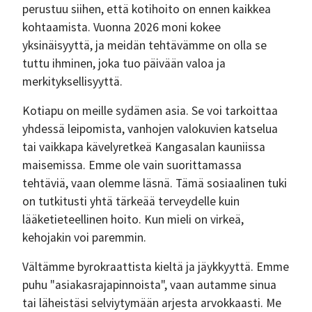
perustuu siihen, että kotihoito on ennen kaikkea
kohtaamista. Vuonna 2026 moni kokee
yksinäisyyttä, ja meidän tehtävämme on olla se
tuttu ihminen, joka tuo päivään valoa ja
merkityksellisyyttä.
Kotiapu on meille sydämen asia. Se voi tarkoittaa
yhdessä leipomista, vanhojen valokuvien katselua
tai vaikkapa kävelyretkeä Kangasalan kauniissa
maisemissa. Emme ole vain suorittamassa
tehtäviä, vaan olemme läsnä. Tämä sosiaalinen tuki
on tutkitusti yhtä tärkeää terveydelle kuin
lääketieteellinen hoito. Kun mieli on virkeä,
kehojakin voi paremmin.
Vältämme byrokraattista kieltä ja jäykkyyttä. Emme
puhu "asiakasrajapinnoista", vaan autamme sinua
tai läheistäsi selviytymään arjesta arvokkaasti. Me