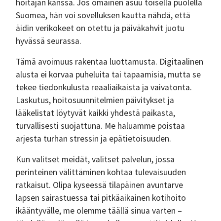
hoitajan kanssa. Jos omainen asuu toisella puolella
Suomea, hän voi sovelluksen kautta nähdä, että
äidin verikokeet on otettu ja päiväkahvit juotu
hyvässä seurassa.
Tämä avoimuus rakentaa luottamusta. Digitaalinen
alusta ei korvaa puheluita tai tapaamisia, mutta se
tekee tiedonkulusta reaaliaikaista ja vaivatonta.
Laskutus, hoitosuunnitelmien päivitykset ja
lääkelistat löytyvät kaikki yhdestä paikasta,
turvallisesti suojattuna. Me haluamme poistaa
arjesta turhan stressin ja epätietoisuuden.
Kun valitset meidät, valitset palvelun, jossa
perinteinen välittäminen kohtaa tulevaisuuden
ratkaisut. Olipa kyseessä tilapäinen avuntarve
lapsen sairastuessa tai pitkäaikainen kotihoito
ikääntyvälle, me olemme täällä sinua varten –