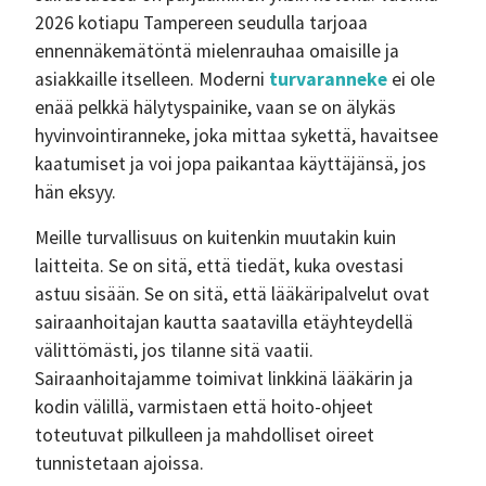
2026 kotiapu Tampereen seudulla tarjoaa
ennennäkemätöntä mielenrauhaa omaisille ja
asiakkaille itselleen. Moderni
turvaranneke
ei ole
enää pelkkä hälytyspainike, vaan se on älykäs
hyvinvointiranneke, joka mittaa sykettä, havaitsee
kaatumiset ja voi jopa paikantaa käyttäjänsä, jos
hän eksyy.
Meille turvallisuus on kuitenkin muutakin kuin
laitteita. Se on sitä, että tiedät, kuka ovestasi
astuu sisään. Se on sitä, että lääkäripalvelut ovat
sairaanhoitajan kautta saatavilla etäyhteydellä
välittömästi, jos tilanne sitä vaatii.
Sairaanhoitajamme toimivat linkkinä lääkärin ja
kodin välillä, varmistaen että hoito-ohjeet
toteutuvat pilkulleen ja mahdolliset oireet
tunnistetaan ajoissa.