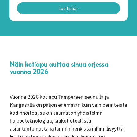
Lue lisää ›
Näin kotiapu auttaa sinua arjessa
vuonna 2026
Vuonna 2026 kotiapu Tampereen seudulla ja
Kangasalla on paljon enemmän kuin vain perinteistä
kodinhoitoa; se on saumaton yhdistelmä
huipputeknologiaa, lääketieteellistä
asiantuntemusta ja lämminhenkistä inhimillisyyttä.
Hoito- ja hoivapalvelu Taru Koskivuori tuo