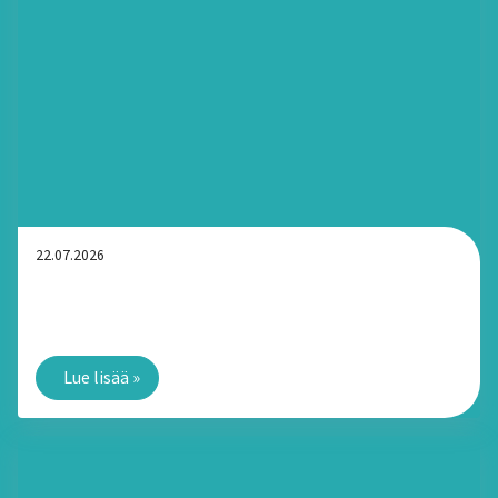
22.07.2026
Arvonlisäveroton kotiapu Tampereella: Kuka voi saada
tukea ilman arvonlisäveroa?
Lue lisää
»