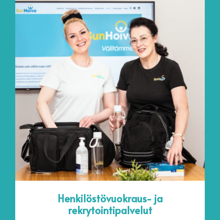
Henkilöstövuokraus- ja
rekrytointipalvelut