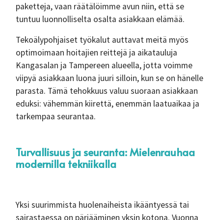
paketteja, vaan räätälöimme avun niin, että se
tuntuu luonnolliselta osalta asiakkaan elämää.
Tekoälypohjaiset työkalut auttavat meitä myös
optimoimaan hoitajien reittejä ja aikatauluja
Kangasalan ja Tampereen alueella, jotta voimme
viipyä asiakkaan luona juuri silloin, kun se on hänelle
parasta. Tämä tehokkuus valuu suoraan asiakkaan
eduksi: vähemmän kiirettä, enemmän laatuaikaa ja
tarkempaa seurantaa.
Turvallisuus ja seuranta: Mielenrauhaa
modernilla tekniikalla
Yksi suurimmista huolenaiheista ikääntyessä tai
sairastaessa on pärjääminen yksin kotona. Vuonna