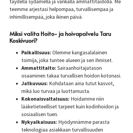
täydellä sydämellä ja vankalla ammattitaidolla. Me
teemme arjestasi helpompaa, turvallisempaa ja
inhimillisempää, joka ikinen päivä.
Miksi valita Hoito- ja hoivapalvelu Taru
Koskivuori?
Paikallisuus:
Olemme kangasalalainen
toimija, joka tuntee alueen ja sen ihmiset.
Ammattitaito:
Sairaanhoitajatason
osaaminen takaa turvallisen hoidon kotonasi.
Jatkuvuus:
Kohdataan aina tutut kasvot,
mikä luo turvaa ja luottamusta.
Kokonaisvaltaisuus:
Hoidamme niin
lääketieteelliset tarpeet kuin kodinhoidon ja
sosiaalisen tuen.
Nykyaikaisuus:
Hyödynnämme parasta
teknologiaa asiakkaan turvallisuuden