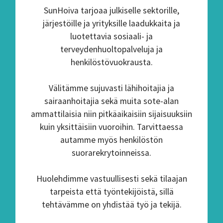
SunHoiva tarjoaa julkiselle sektorille,
järjestöille ja yrityksille laadukkaita ja
luotettavia sosiaali- ja
terveydenhuoltopalveluja ja
henkilöstövuokrausta.
Välitämme sujuvasti lähihoitajia ja
sairaanhoitajia sekä muita sote-alan
ammattilaisia niin pitkäaikaisiin sijaisuuksiin
kuin yksittäisiin vuoroihin. Tarvittaessa
autamme myös henkilöstön
suorarekrytoinneissa.
Huolehdimme vastuullisesti sekä tilaajan
tarpeista että työntekijöistä, sillä
tehtävämme on yhdistää työ ja tekijä.