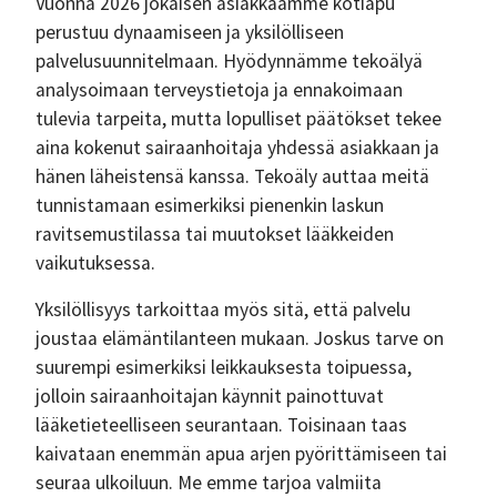
Vuonna 2026 jokaisen asiakkaamme kotiapu
perustuu dynaamiseen ja yksilölliseen
palvelusuunnitelmaan. Hyödynnämme tekoälyä
analysoimaan terveystietoja ja ennakoimaan
tulevia tarpeita, mutta lopulliset päätökset tekee
aina kokenut sairaanhoitaja yhdessä asiakkaan ja
hänen läheistensä kanssa. Tekoäly auttaa meitä
tunnistamaan esimerkiksi pienenkin laskun
ravitsemustilassa tai muutokset lääkkeiden
vaikutuksessa.
Yksilöllisyys tarkoittaa myös sitä, että palvelu
joustaa elämäntilanteen mukaan. Joskus tarve on
suurempi esimerkiksi leikkauksesta toipuessa,
jolloin sairaanhoitajan käynnit painottuvat
lääketieteelliseen seurantaan. Toisinaan taas
kaivataan enemmän apua arjen pyörittämiseen tai
seuraa ulkoiluun. Me emme tarjoa valmiita