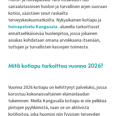
sairaalatasoisen hoidon ja turvallisen arjen suoraan
kotiisi, säästäen sinut raskailta
terveyskeskusmatkoilta. Nykyaikainen kotiapu ja
hoivapalvelu Kangasala
-alueella tarkoittavat
ennaltaehkäisevää huolenpitoa, jossa jokainen
asiakas kohdataan omana arvokkaana itsenään,
tuttujen ja turvallisten kasvojen toimesta.
Mitä kotiapu tarkoittaa vuonna 2026?
Vuonna 2026 kotiapu on kehittynyt palveluksi, jossa
korostuu kokonaisvaltainen elämänlaadun
tukeminen. Meillä Kangasalla kotiapu ei ole pelkkää
pintojen pyyhkimistä, vaan se on aktiivista
kotihoitoa, joka huomioi niin fyysisen terveyden