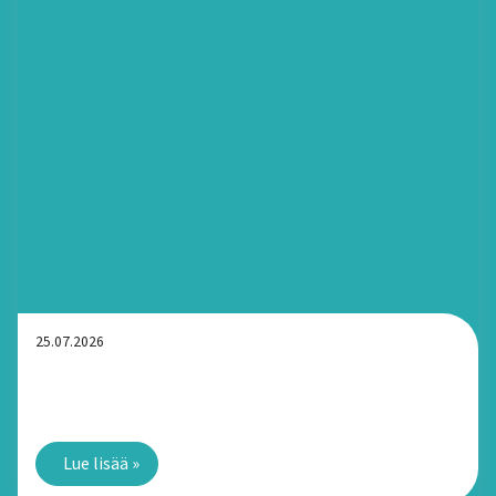
25.07.2026
Yksityinen kotipalvelu Tampereella: Paljonko palvelusta
voi saada kotitalousvähennystä?
Lue lisää
»