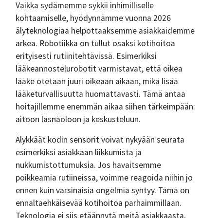
Vaikka sydämemme sykkii inhimilliselle
kohtaamiselle, hyödynnämme vuonna 2026
älyteknologiaa helpottaaksemme asiakkaidemme
arkea. Robotiikka on tullut osaksi kotihoitoa
erityisesti rutiinitehtävissä. Esimerkiksi
lääkeannostelurobotit varmistavat, että oikea
lääke otetaan juuri oikeaan aikaan, mikä lisää
lääketurvallisuutta huomattavasti. Tämä antaa
hoitajillemme enemmän aikaa siihen tärkeimpään:
aitoon läsnäoloon ja keskusteluun.
Älykkäät kodin sensorit voivat nykyään seurata
esimerkiksi asiakkaan liikkumista ja
nukkumistottumuksia. Jos havaitsemme
poikkeamia rutiineissa, voimme reagoida niihin jo
ennen kuin varsinaisia ongelmia syntyy. Tämä on
ennaltaehkäisevää kotihoitoa parhaimmillaan.
Teknologia ei siis etäännytä meitä asiakkaasta,