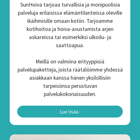
SunHoiva tarjoaa turvallisia ja monipuolisia
palveluja erilaisissa elämäntilanteissa oleville
ikäihmisille omaan kotiin. Tarjoamme
kotihoitoa ja hoiva-avustamista arjen
askareissa tai esimerkiksi ulkoilu- ja
saattoapua.
Meillä on valmiina erityyppisiä
palvelupaketteja, joista räätälöimme yhdessä
asiakkaan kanssa hänen yksilöllisiin
tarpeisiinsa perustuvan
palvelukokonaisuuden.
Lue lisää ›