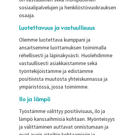
sosiaalipalvelujen ja henkilöstövuokrauksen
osaaja.
Luotettavuus ja vastuullisuus
Olemme luotettava kumppani ja
ansaitsemme luottamuksen toimimalla
rehellisesti ja läpinäkyvästi. Huolehdimme
vastuullisesti asiakkaistamme sekä
työntekijöistämme ja edistämme
positiivista muutosta yhteiskunnassa ja
ympäristössä, jossa toimimme.
Ilo ja lämpö
Työstämme välittyy positiivisuus, ilo ja
lämpö kanssaihmisiä kohtaan. Myönteisyys
ja välittäminen auttavat onnistumaan ja
ovat avain aitoihin kohtaamisiin ja