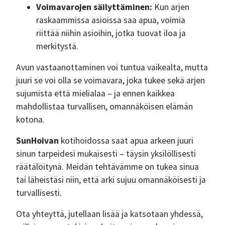
Voimavarojen säilyttäminen:
Kun arjen
raskaammissa asioissa saa apua, voimia
riittää niihin asioihin, jotka tuovat iloa ja
merkitystä.
Avun vastaanottaminen voi tuntua vaikealta, mutta
juuri se voi olla se voimavara, joka tukee sekä arjen
sujumista että mielialaa – ja ennen kaikkea
mahdollistaa turvallisen, omannäköisen elämän
kotona.
SunHoivan
kotihoidossa saat apua arkeen juuri
sinun tarpeidesi mukaisesti – täysin yksilöllisesti
räätälöitynä. Meidän tehtävämme on tukea sinua
tai läheistäsi niin, että arki sujuu omannäköisesti ja
turvallisesti.
Ota yhteyttä, jutellaan lisää ja katsotaan yhdessä,