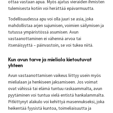
ottaa vastaan apua. Myös ajatus vieraiden ihmisten
tulemisesta kotiin voi herättää epävarmuutta.
Todellisuudessa apu voi olla juuri se asia, joka
mahdollistaa arjen sujumisen, voimien säilymisen ja
tutussa ympäristössä asumisen. Avun
vastaanottaminen ei vähennä arvoa tai
itsenäisyyttä – päinvastoin, se voi tukea niitä.
Kun avun tarve ja mieliala kietoutuvat
yhteen
Avun vastaanottamisen vaikeus liittyy usein myös
mielialaan ja henkiseen jaksamiseen. Jos voimat
ovat vähissä tai elämä tuntuu raskaammalta, avun
pyytäminen voi tuntua vielä entistä hankalammalta.
Pitkittynyt alakulo voi kehittyä masennukseksi, joka
heikentää fyysistä kuntoa, toimeliaisuutta ja