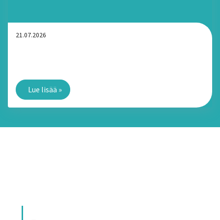
21.07.2026
Äkillinen kotihoidon tarve Tampereella: Miten
turvallinen ja kiireetön apu saadaan kotiin nopeasti?
Lue lisää
»
Tunnemme vastuumme osana
yhteiskuntaa