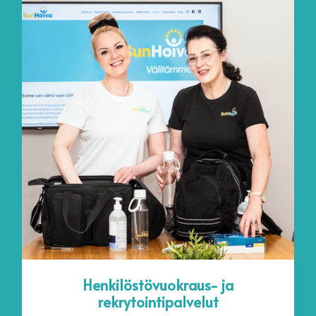
Henkilöstövuokraus- ja
rekrytointipalvelut