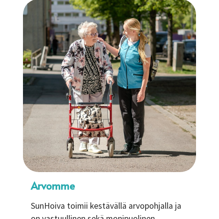
Arvomme
SunHoiva toimii kestävällä arvopohjalla ja
on vastuullinen sekä monipuolinen