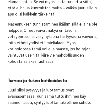
elämänlaatua. Se voi myös lisätä tunnetta siitä,
että ei halua kuormittaa muita – vaikka juuri silloin
apu olisi kaikkein tärkeintä.
Masennuksen tunnistaminen ikäihmisillä ei aina ole
helppoa. Oireet voivat näkyä eri tavoin:
vetäytymisenä, väsymyksenä tai fyysisinä vaivoina,
joita ei heti yhdistetä mielialaan. Myös
kotihoidossa tämä voi olla haaste, jos hoitajat
vaihtuvat usein tai kiire vie mahdollisuuden
kohdata asiakas rauhassa.
Turvaa ja tukea kotihoidosta
Juuri siksi pysyvyys ja luottamus ovat
avainasemassa. Kun sama tuttu ihminen käy
säännöllisesti, syntyy luottamuksellinen suhde,