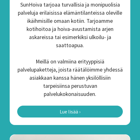
SunHoiva tarjoaa turvallisia ja monipuolisia
palveluja erilaisissa elämäntilanteissa oleville
ikäihmisille omaan kotiin. Tarjoamme
kotihoitoa ja hoiva-avustamista arjen
askareissa tai esimerkiksi ulkoilu- ja
saattoapua.
Meillä on valmiina erityyppisiä
palvelupaketteja, joista räätälöimme yhdessä
asiakkaan kanssa hänen yksilöllisiin
tarpeisiinsa perustuvan
palvelukokonaisuuden.
Lue lisää ›