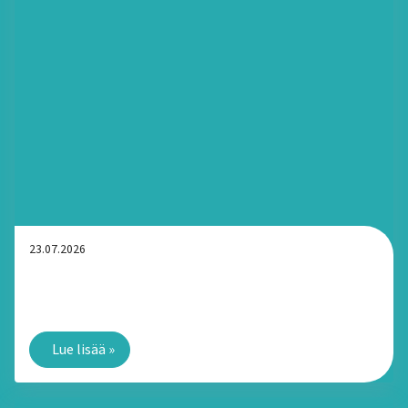
23.07.2026
Turvaranneke arjessa: Voiko laitetta pitää ranteessa
myös suihkussa ja saunassa?
Lue lisää
»