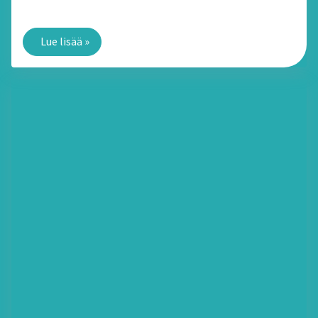
tukea ilman arvonlisäveroa?
Lue lisää
»