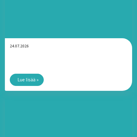
24.07.2026
Kotihoito Kangasalla: Mitä eroa on arjen tukipalveluilla
ja kotisairaanhoidolla?
Lue lisää
»