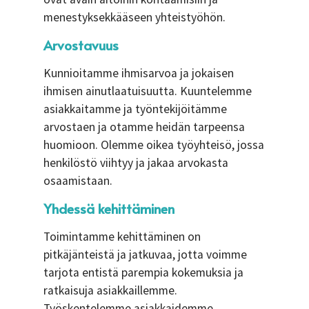
menestyksekkääseen yhteistyöhön.
Arvostavuus
Kunnioitamme ihmisarvoa ja jokaisen
ihmisen ainutlaatuisuutta. Kuuntelemme
asiakkaitamme ja työntekijöitämme
arvostaen ja otamme heidän tarpeensa
huomioon. Olemme oikea työyhteisö, jossa
henkilöstö viihtyy ja jakaa arvokasta
osaamistaan.
Yhdessä kehittäminen
Toimintamme kehittäminen on
pitkäjänteistä ja jatkuvaa, jotta voimme
tarjota entistä parempia kokemuksia ja
ratkaisuja asiakkaillemme.
Työskentelemme asiakkaidemme