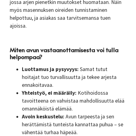
jossa arjen pienetkin muutokset huomataan. Näin
myös masennuksen oireiden tunnistaminen
helpottuu, ja asiakas saa tarvitsemansa tuen
ajoissa.
Miten avun vastaanottamisesta voi tulla
helpompaa?
Luottamus ja pysyvyys:
Samat tutut
hoitajat tuo turvallisuutta ja tekee arjesta
ennakoitavaa.
Yhteistyö, ei määräily:
Kotihoidossa
tavoitteena on vahvistaa mahdollisuutta elää
omannäköistä elämää.
Avoin keskustelu:
Avun tarpeesta ja sen
herättämistä tunteista kannattaa puhua – se
vähentää turhaa häpeää.