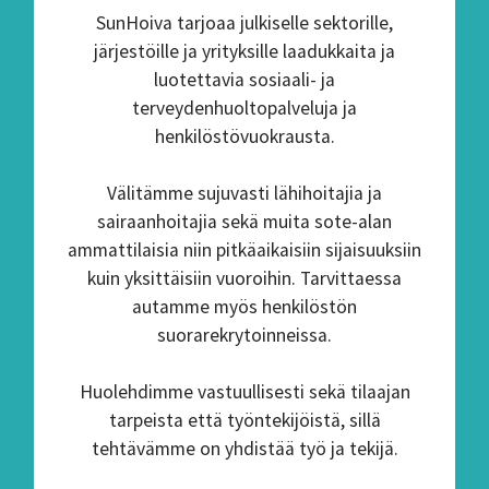
SunHoiva tarjoaa julkiselle sektorille,
järjestöille ja yrityksille laadukkaita ja
luotettavia sosiaali- ja
terveydenhuoltopalveluja ja
henkilöstövuokrausta.
Välitämme sujuvasti lähihoitajia ja
sairaanhoitajia sekä muita sote-alan
ammattilaisia niin pitkäaikaisiin sijaisuuksiin
kuin yksittäisiin vuoroihin. Tarvittaessa
autamme myös henkilöstön
suorarekrytoinneissa.
Huolehdimme vastuullisesti sekä tilaajan
tarpeista että työntekijöistä, sillä
tehtävämme on yhdistää työ ja tekijä.