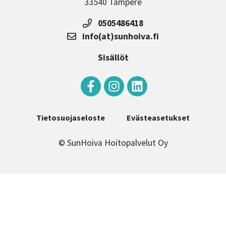
33540 Tampere
0505486418
info(at)sunhoiva.fi
Sisällöt
Tietosuojaseloste
Evästeasetukset
© SunHoiva Hoitopalvelut Oy