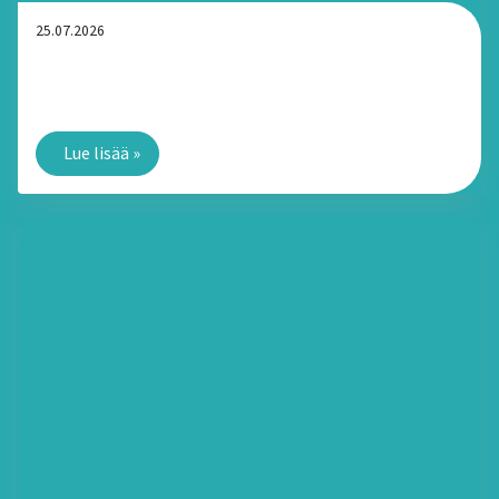
25.07.2026
Yksityinen kotipalvelu Tampereella: Paljonko palvelusta
voi saada kotitalousvähennystä?
Lue lisää
»