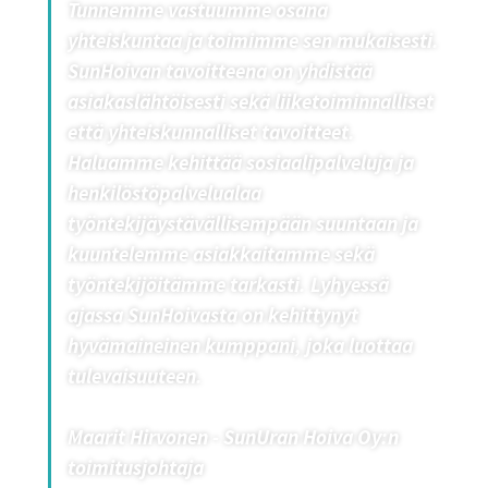
Tunnemme vastuumme osana
yhteiskuntaa ja toimimme sen mukaisesti.
SunHoivan tavoitteena on yhdistää
asiakaslähtöisesti sekä liiketoiminnalliset
että yhteiskunnalliset tavoitteet.
Haluamme kehittää sosiaalipalveluja ja
henkilöstöpalvelualaa
työntekijäystävällisempään suuntaan ja
kuuntelemme asiakkaitamme sekä
työntekijöitämme tarkasti. Lyhyessä
ajassa SunHoivasta on kehittynyt
hyvämaineinen kumppani, joka luottaa
tulevaisuuteen.
Maarit Hirvonen -
SunUran Hoiva Oy:n
toimitusjohtaja