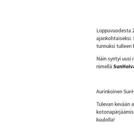
Loppuvuodesta 20
ajankohtaiseksi.
tunnuksi tulleen
Näin syntyi uusi
nimellä
SunHoiva
Aurinkoinen SunHo
Tulevan kevään a
kotonapärjäämis
kuulolla!