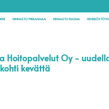
EKE
HINNASTO PIRKANMAA
HINNASTO RAUMA
HENKILÖSTÖV
a Hoitopalvelut Oy - uudell
 kohti kevättä