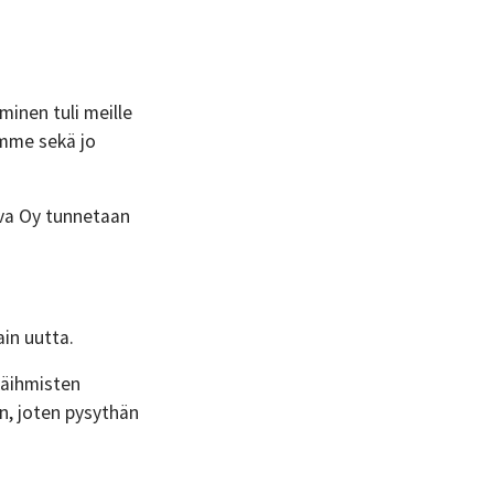
inen tuli meille
amme sekä jo
iva Oy tunnetaan
ain uutta.
käihmisten
, joten pysythän