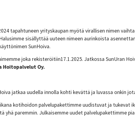
24 tapahtuneen yrityskaupan myötä virallisen nimen vaihtam
 Halusimme sisällyttää uuteen nimeen aurinkoista asennett
 käyttönimen SunHoiva.
 nimemme joka rekisteröitiin17.1.2025. Jatkossa SunUran Ho
 Hoitopalvelut Oy.
iva jatkaa uudella innolla kohti kevättä ja luvassa onkin jot
ikana kotihoidon palvelupakettimme uudistuvat ja tukevat i
tä yhä paremmin. Julkaisemme uudet palvelupakettimme pian