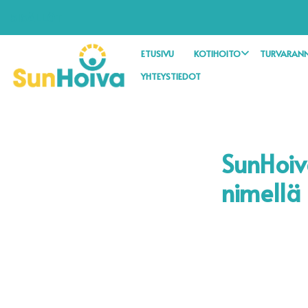
SISÄLLÖT
ETUSIVU
KOTIHOITO
TURVARANN
YHTEYSTIEDOT
SunHoiv
nimellä