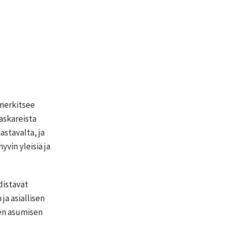
 merkitsee
askareista
stavalta, ja
yvin yleisiä ja
distävät
a asiallisen
sen asumisen