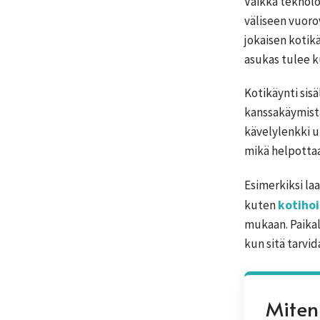
Vaikka teknolo
väliseen vuoro
jokaisen kotik
asukas tulee k
Kotikäynti sisä
kanssakäymistä
kävelylenkki u
mikä helpottaa
Esimerkiksi l
kuten
kotiho
mukaan. Paikall
kun sitä tarvid
Miten 