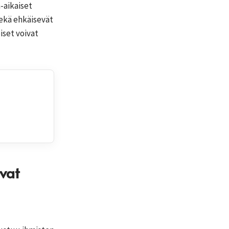
-aikaiset
sekä ehkäisevät
iset voivat
avat