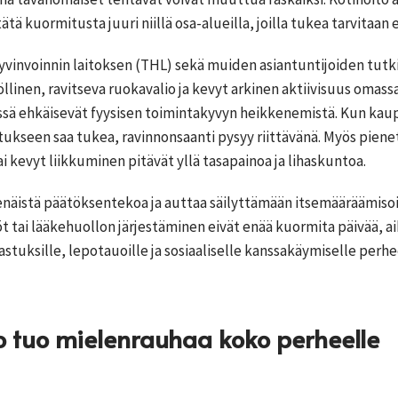
ä kuormitusta juuri niillä osa-alueilla, joilla tukea tarvitaan 
yvinvoinnin laitoksen (THL) sekä muiden asiantuntijoiden tut
linen, ravitseva ruokavalio ja kevyt arkinen aktiivisuus omass
sä ehkäisevät fyysisen toimintakyvyn heikkenemistä. Kun kaup
tukseen saa tukea, ravinnonsaanti pysyy riittävänä. Myös piene
i kevyt liikkuminen pitävät yllä tasapainoa ja lihaskuntoa.
enäistä päätöksentekoa ja auttaa säilyttämään itsemääräämis
t tai lääkehuollon järjestäminen eivät enää kuormita päivää, ai
tuksille, lepotauoille ja sosiaaliselle kanssakäymiselle perhe
o tuo mielenrauhaa koko perheelle