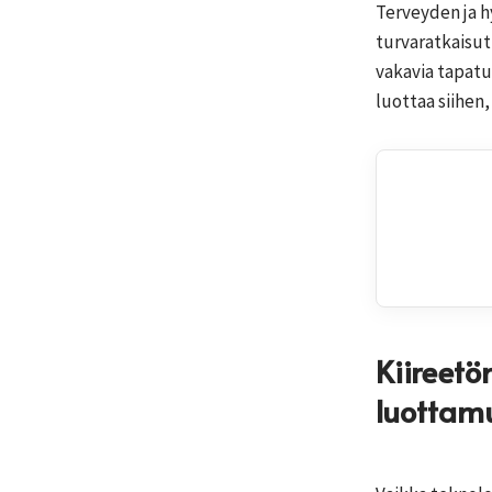
Terveyden ja h
turvaratkaisut
vakavia tapatu
luottaa siihen,
Kiireetö
luottam