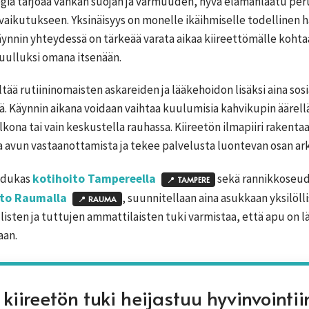
gia tarjoaa vankan suojan ja varmuuden, hyvä elämänlaatu pe
vaikutukseen. Yksinäisyys on monelle ikäihmiselle todellinen ha
äynnin yhteydessä on tärkeää varata aikaa kiireettömälle kohta
uulluksi omana itsenään.
ltää rutiininomaisten askareiden ja lääkehoidon lisäksi aina sosi
. Käynnin aikana voidaan vaihtaa kuulumisia kahvikupin äärellä
lkona tai vain keskustella rauhassa. Kiireetön ilmapiiri rakent
 avun vastaanottamista ja tekee palvelusta luontevan osan ar
aadukas
kotihoito Tampereella
sekä rannikkoseud
📍
TAMPERE
ito Raumalla
, suunnitellaan aina asukkaan yksilöll
📍
RAUMA
isten ja tuttujen ammattilaisten tuki varmistaa, että apu on läh
aan.
kiireetön tuki heijastuu hyvinvointii