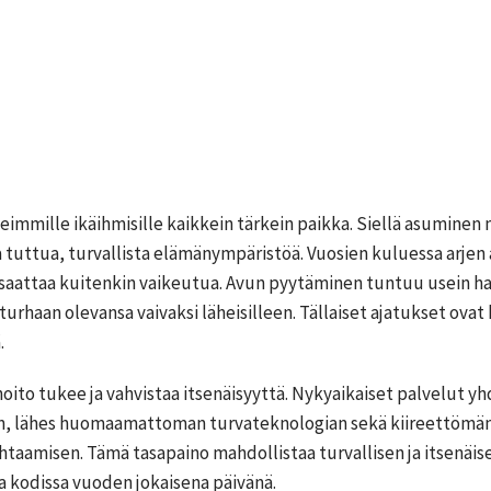
eimmille ikäihmisille kaikkein tärkein paikka. Siellä asuminen
ja tuttua, turvallista elämänympäristöä. Vuosien kuluessa arjen 
saattaa kuitenkin vaikeutua. Avun pyytäminen tuntuu usein haa
urhaan olevansa vaivaksi läheisilleen. Tällaiset ajatukset ovat h
.
oito tukee ja vahvistaa itsenäisyyttä. Nykyaikaiset palvelut yh
, lähes huomaamattoman turvateknologian sekä kiireettömän j
ohtaamisen. Tämä tasapaino mahdollistaa turvallisen ja itsenäi
 kodissa vuoden jokaisena päivänä.