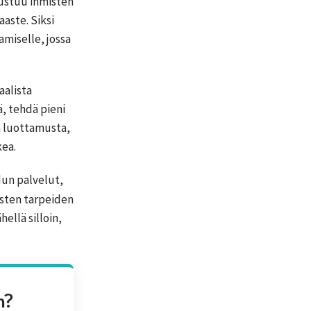
rustuu ihmisten
aste. Siksi
amiselle, jossa
aalista
, tehdä pieni
aa luottamusta,
kea.
un palvelut,
isten tarpeiden
ellä silloin,
n?