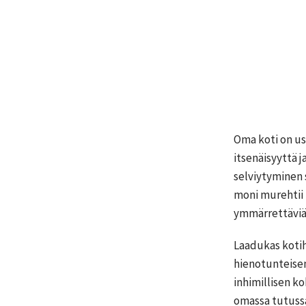
Oma koti on us
itsenäisyyttä 
selviytyminen 
moni murehtii t
ymmärrettäviä
Laadukas kotih
hienotunteisen
inhimillisen k
omassa tutussa