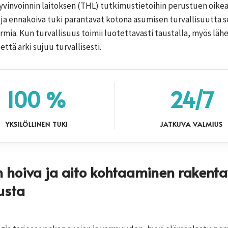
yvinvoinnin laitoksen (THL) tutkimustietoihin perustuen oikea
 ja ennakoiva tuki parantavat kotona asumisen turvallisuutta 
rmia. Kun turvallisuus toimii luotettavasti taustalla, myös lähe
 että arki sujuu turvallisesti.
100 %
24/7
YKSILÖLLINEN TUKI
JATKUVA VALMIUS
n hoiva ja aito kohtaaminen rakent
usta