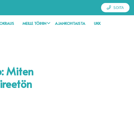
SOITA
UOKRAUS
MEILLE TÖIHIN
AJANKOHTAISTA
UKK
: Miten
ireetön