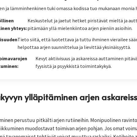
en ja lämminhenkinen tuki omassa kodissa tuo mukanaan monia h
llinen
Keskustelut ja jaetut hetket piristävät mieltä ja aut
linen yhteys:
pitämään yllä mielenkiintoa arjen pieniin asioihin.
lisuuden
Tieto siitä, että luotettava ja tuttu ihminen vierailee sää
helpottaa arjen suunnittelua ja lievittää yksinäisyyttä.
voimavarojen
Kevyt aktiivisuus ja askareissa auttaminen pitävä
tuminen:
fyysistä ja psyykkistä toimintakykyä.
kyvyn ylläpitäminen arjen askareis
minen perustuu pitkälti arjen rutiineihin. Monipuolinen ravinto,
 liikkuminen muodostavat toimivan arjen pohjan. Jos omat voim
ä tavanomaiset tehtävät voivat muuttua raskaiksi. Kotihoito 