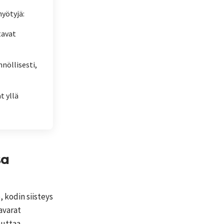
yötyjä:
tavat
nnöllisesti,
t yllä
sa
 kodin siisteys
avarat
auttaa