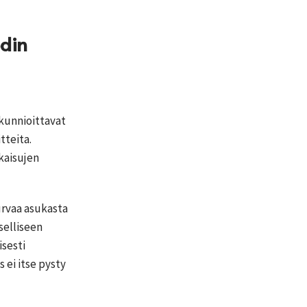
din
 kunnioittavat
tteita.
kaisujen
urvaa asukasta
selliseen
isesti
 ei itse pysty