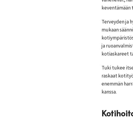
keventämään tät
Terveyden ja h
mukaan säännöl
kotiympäristös
ja ruoanvalmis
kotiaskareet ta
Tuki tukee its
raskaat kotityö
enemmän harras
kanssa.
Kotihoit