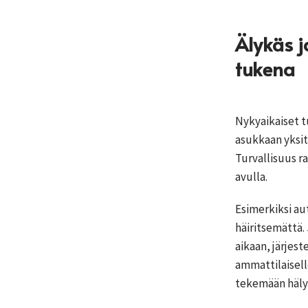
Älykäs 
tukena
Nykyaikaiset t
asukkaan yksity
Turvallisuus r
avulla.
Esimerkiksi au
häiritsemättä.
aikaan, järjest
ammattilaiselle
tekemään häly