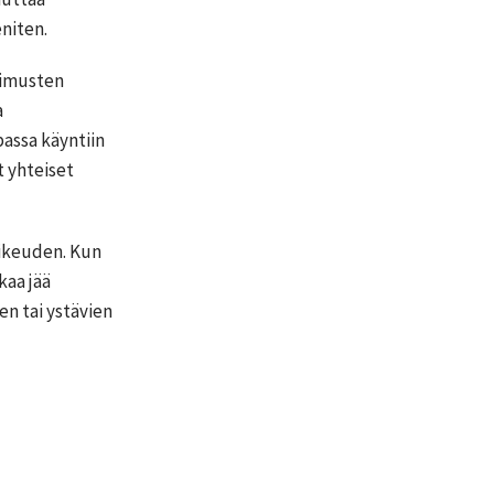
eniten.
kimusten
a
assa käyntiin
t yhteiset
oikeuden. Kun
kaa jää
en tai ystävien