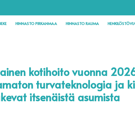
EKE
HINNASTO PIRKANMAA
HINNASTO RAUMA
HENKILÖSTÖV
ainen kotihoito vuonna 2026
aton turvateknologia ja ki
ukevat itsenäistä asumista