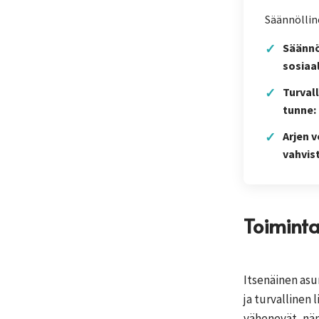
Säännöllin
✓
Säännö
sosiaa
✓
Turval
tunne:
✓
Arjen 
vahvis
Toiminta
Itsenäinen asu
ja turvallinen
vähenevät, näm