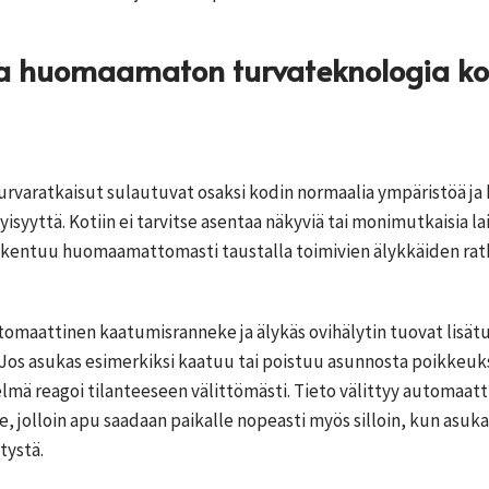
ja huomaamaton turvateknologia ko
urvaratkaisut sulautuvat osaksi kodin normaalia ympäristöä ja
isyyttä. Kotiin ei tarvitse asentaa näkyviä tai monimutkaisia lai
akentuu huomaamattomasti taustalla toimivien älykkäiden rat
tomaattinen kaatumisranneke ja älykäs ovihälytin tuovat lisät
 Jos asukas esimerkiksi kaatuu tai poistuu asunnosta poikkeuk
elmä reagoi tilanteeseen välittömästi. Tieto välittyy automaatt
, jolloin apu saadaan paikalle nopeasti myös silloin, kun asukas
tystä.