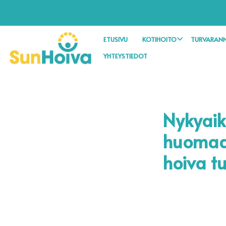
SISÄLLÖT
ETUSIVU
KOTIHOITO
TURVARANN
YHTEYSTIEDOT
Nykyaik
huomaam
hoiva t