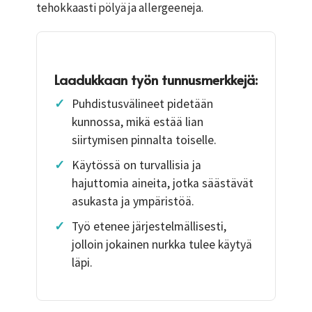
tehokkaasti pölyä ja allergeeneja.
Laadukkaan työn tunnusmerkkejä:
✓
Puhdistusvälineet pidetään
kunnossa, mikä estää lian
siirtymisen pinnalta toiselle.
✓
Käytössä on turvallisia ja
hajuttomia aineita, jotka säästävät
asukasta ja ympäristöä.
✓
Työ etenee järjestelmällisesti,
jolloin jokainen nurkka tulee käytyä
läpi.