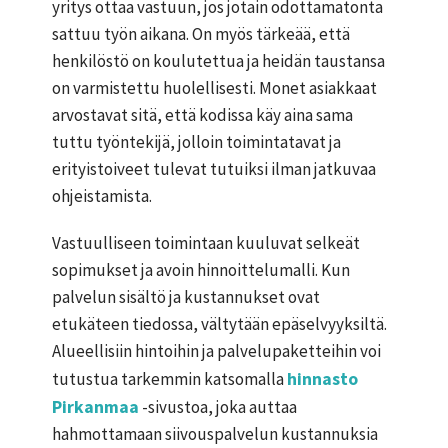
yritys ottaa vastuun, jos jotain odottamatonta
sattuu työn aikana. On myös tärkeää, että
henkilöstö on koulutettua ja heidän taustansa
on varmistettu huolellisesti. Monet asiakkaat
arvostavat sitä, että kodissa käy aina sama
tuttu työntekijä, jolloin toimintatavat ja
erityistoiveet tulevat tutuiksi ilman jatkuvaa
ohjeistamista.
Vastuulliseen toimintaan kuuluvat selkeät
sopimukset ja avoin hinnoittelumalli. Kun
palvelun sisältö ja kustannukset ovat
etukäteen tiedossa, vältytään epäselvyyksiltä.
Alueellisiin hintoihin ja palvelupaketteihin voi
tutustua tarkemmin katsomalla
hinnasto
Pirkanmaa
-sivustoa, joka auttaa
hahmottamaan siivouspalvelun kustannuksia