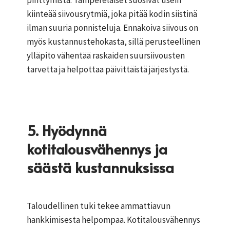
pinttymistä. Tamperelaiset suosivat usein
kiinteää siivousrytmiä, joka pitää kodin siistinä
ilman suuria ponnisteluja. Ennakoiva siivous on
myös kustannustehokasta, sillä perusteellinen
ylläpito vähentää raskaiden suursiivousten
tarvetta ja helpottaa päivittäistä järjestystä.
5. Hyödynnä
kotitalousvähennys ja
säästä kustannuksissa
Taloudellinen tuki tekee ammattiavun
hankkimisesta helpompaa. Kotitalousvähennys