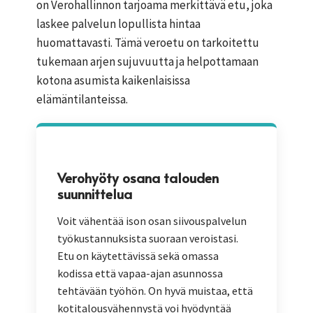
on Verohallinnon tarjoama merkittävä etu, joka
laskee palvelun lopullista hintaa
huomattavasti. Tämä veroetu on tarkoitettu
tukemaan arjen sujuvuutta ja helpottamaan
kotona asumista kaikenlaisissa
elämäntilanteissa.
Verohyöty osana talouden
suunnittelua
Voit vähentää ison osan siivouspalvelun
työkustannuksista suoraan veroistasi.
Etu on käytettävissä sekä omassa
kodissa että vapaa-ajan asunnossa
tehtävään työhön. On hyvä muistaa, että
kotitalousvähennystä voi hyödyntää