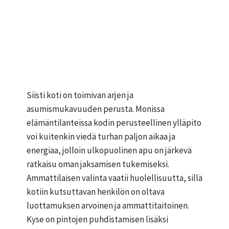
Siisti koti on toimivan arjen ja
asumismukavuuden perusta. Monissa
elämäntilanteissa kodin perusteellinen ylläpito
voi kuitenkin viedä turhan paljon aikaa ja
energiaa, jolloin ulkopuolinen apu on järkevä
ratkaisu oman jaksamisen tukemiseksi.
Ammattilaisen valinta vaatii huolellisuutta, sillä
kotiin kutsuttavan henkilön on oltava
luottamuksen arvoinen ja ammattitaitoinen.
Kyse on pintojen puhdistamisen lisäksi