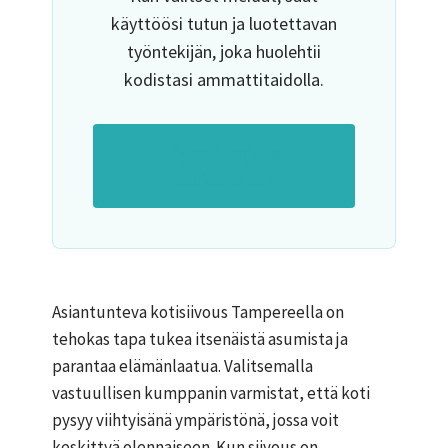
käyttöösi tutun ja luotettavan
työntekijän, joka huolehtii
kodistasi ammattitaidolla.
Pyydä tarjous
kotiavusta ›
Asiantunteva kotisiivous Tampereella on
tehokas tapa tukea itsenäistä asumista ja
parantaa elämänlaatua. Valitsemalla
vastuullisen kumppanin varmistat, että koti
pysyy viihtyisänä ympäristönä, jossa voit
keskittyä olennaiseen. Kun siivous on