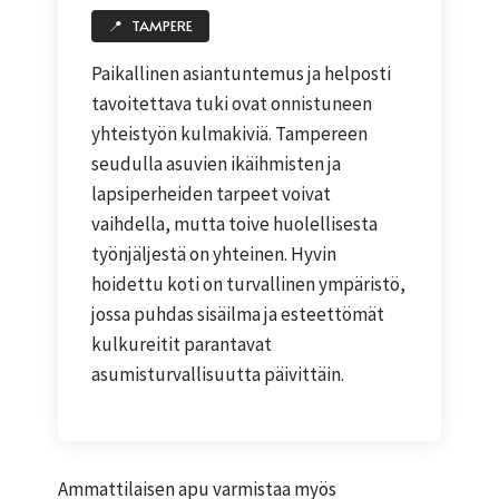
📍
TAMPERE
Paikallinen asiantuntemus ja helposti
tavoitettava tuki ovat onnistuneen
yhteistyön kulmakiviä. Tampereen
seudulla asuvien ikäihmisten ja
lapsiperheiden tarpeet voivat
vaihdella, mutta toive huolellisesta
työnjäljestä on yhteinen. Hyvin
hoidettu koti on turvallinen ympäristö,
jossa puhdas sisäilma ja esteettömät
kulkureitit parantavat
asumisturvallisuutta päivittäin.
Ammattilaisen apu varmistaa myös