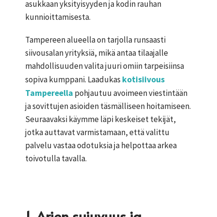
asukkaan yksityisyyden ja kodin rauhan
kunnioittamisesta.
Tampereen alueella on tarjolla runsaasti
siivousalan yrityksiä, mikä antaa tilaajalle
mahdollisuuden valita juuri omiin tarpeisiinsa
sopiva kumppani. Laadukas
kotisiivous
Tampereella
pohjautuu avoimeen viestintään
ja sovittujen asioiden täsmälliseen hoitamiseen.
Seuraavaksi käymme läpi keskeiset tekijät,
jotka auttavat varmistamaan, että valittu
palvelu vastaa odotuksia ja helpottaa arkea
toivotulla tavalla.
1. Arjen sujuvuus ja