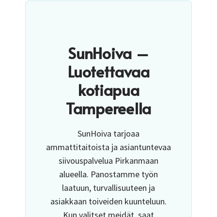
SunHoiva –
Luotettavaa
kotiapua
Tampereella
SunHoiva tarjoaa
ammattitaitoista ja asiantuntevaa
siivouspalvelua Pirkanmaan
alueella. Panostamme työn
laatuun, turvallisuuteen ja
asiakkaan toiveiden kuunteluun.
Kun valitset meidät, saat