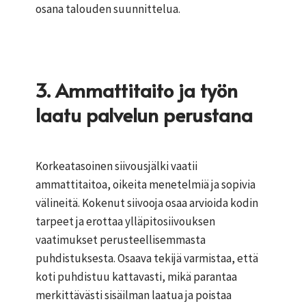
osana talouden suunnittelua.
3. Ammattitaito ja työn
laatu palvelun perustana
Korkeatasoinen siivousjälki vaatii
ammattitaitoa, oikeita menetelmiä ja sopivia
välineitä. Kokenut siivooja osaa arvioida kodin
tarpeet ja erottaa ylläpitosiivouksen
vaatimukset perusteellisemmasta
puhdistuksesta. Osaava tekijä varmistaa, että
koti puhdistuu kattavasti, mikä parantaa
merkittävästi sisäilman laatua ja poistaa