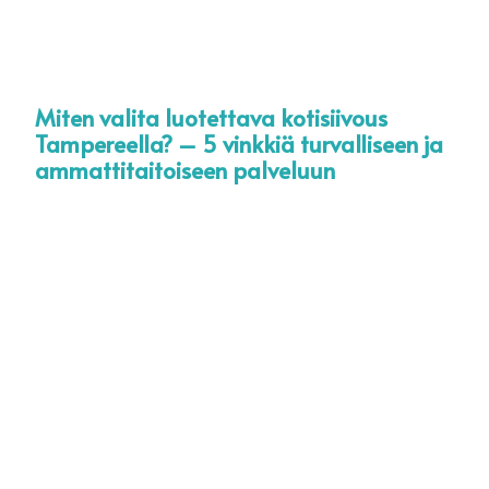
Miten valita luotettava kotisiivous
KOTIHOITO TAMPERE
TYÖHAKEMUS
Tampereella? – 5 vinkkiä turvalliseen ja
ammattitaitoiseen palveluun
KOTIHOITO RAUMA