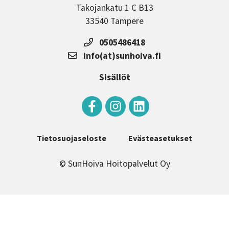
Takojankatu 1 C B13
33540 Tampere
0505486418
info(at)sunhoiva.fi
Sisällöt
Tietosuojaseloste
Evästeasetukset
© SunHoiva Hoitopalvelut Oy