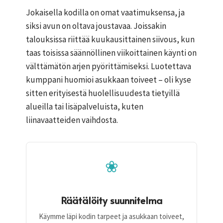
Jokaisella kodilla on omat vaatimuksensa, ja
siksi avun on oltava joustavaa. Joissakin
talouksissa riittää kuukausittainen siivous, kun
taas toisissa säännöllinen viikoittainen käynti on
välttämätön arjen pyörittämiseksi. Luotettava
kumppani huomioi asukkaan toiveet – oli kyse
sitten erityisestä huolellisuudesta tietyillä
alueilla tai lisäpalveluista, kuten
liinavaatteiden vaihdosta.
❀
Räätälöity suunnitelma
Käymme läpi kodin tarpeet ja asukkaan toiveet,