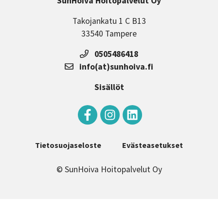
SunHoiva Hoitopalvelut Oy
Takojankatu 1 C B13
33540 Tampere
0505486418
info(at)sunhoiva.fi
Sisällöt
Tietosuojaseloste
Evästeasetukset
© SunHoiva Hoitopalvelut Oy