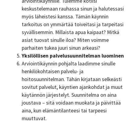
arviointikäynnille. Tulemme kotiisi
keskustelemaan rauhassa sinun ja halutessasi
myös läheistesi kanssa. Tämän käynnin
tarkoitus on ymmärtää toiveitasi ja tarpeitasi
syvällisemmin. Millaista apua kaipaat? Mitkä
asiat tuovat sinulle iloa? Miten voimme
parhaiten tukea juuri sinun arkeasi?
Yksilöllisen palvelusuunnitelman luominen
Arviointikäynnin pohjalta laadimme sinulle
henkilökohtaisen palvelu- ja
hoitosuunnitelman. Tähän kirjataan selkeästi
sovitut palvelut, käyntien ajankohdat ja muut
käytännön järjestelyt. Suunnitelma on aina
joustava – sitä voidaan muokata ja päivittää
aina, kun elämäntilanteesi tai tarpeesi
muuttuvat.