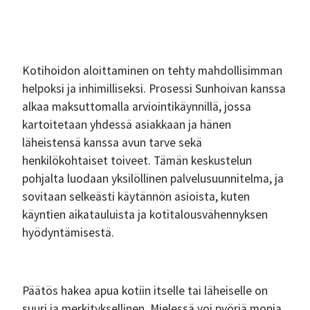
Kotihoidon aloittaminen on tehty mahdollisimman
helpoksi ja inhimilliseksi. Prosessi Sunhoivan kanssa
alkaa maksuttomalla arviointikäynnillä, jossa
kartoitetaan yhdessä asiakkaan ja hänen
läheistensä kanssa avun tarve sekä
henkilökohtaiset toiveet. Tämän keskustelun
pohjalta luodaan yksilöllinen palvelusuunnitelma, ja
sovitaan selkeästi käytännön asioista, kuten
käyntien aikatauluista ja kotitalousvähennyksen
hyödyntämisestä.
Päätös hakea apua kotiin itselle tai läheiselle on
suuri ja merkityksellinen. Mielessä voi pyöriä monia