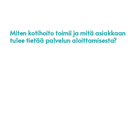
Miten kotihoito toimii ja mitä asiakkaan
KOTIHOITO TAMPERE
TYÖHAKEMUS
tulee tietää palvelun aloittamisesta?
KOTIHOITO RAUMA