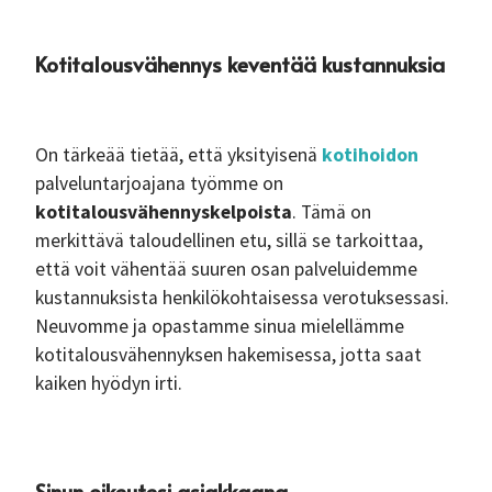
Kotitalousvähennys keventää kustannuksia
On tärkeää tietää, että yksityisenä
kotihoidon
palveluntarjoajana työmme on
kotitalousvähennyskelpoista
. Tämä on
merkittävä taloudellinen etu, sillä se tarkoittaa,
että voit vähentää suuren osan palveluidemme
kustannuksista henkilökohtaisessa verotuksessasi.
Neuvomme ja opastamme sinua mielellämme
kotitalousvähennyksen hakemisessa, jotta saat
kaiken hyödyn irti.
Sinun oikeutesi asiakkaana