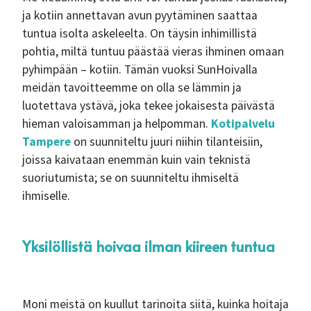
ja kotiin annettavan avun pyytäminen saattaa
tuntua isolta askeleelta. On täysin inhimillistä
pohtia, miltä tuntuu päästää vieras ihminen omaan
pyhimpään – kotiin. Tämän vuoksi SunHoivalla
meidän tavoitteemme on olla se lämmin ja
luotettava ystävä, joka tekee jokaisesta päivästä
hieman valoisamman ja helpomman.
Kotipalvelu
Tampere
on suunniteltu juuri niihin tilanteisiin,
joissa kaivataan enemmän kuin vain teknistä
suoriutumista; se on suunniteltu ihmiseltä
ihmiselle.
Yksilöllistä hoivaa ilman kiireen tuntua
Moni meistä on kuullut tarinoita siitä, kuinka hoitaja