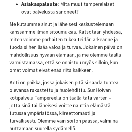
Asiakaspalaute:
Mitä muut tamperelaiset
ovat palvelusta sanoneet?
Me kutsumme sinut ja läheisesi keskustelemaan
kanssamme ilman sitoumuksia. Katsotaan yhdessä,
miten voimme parhaiten tukea teidän arkeanne ja
tuoda siihen lisää valoa ja turvaa. Jokainen päivä on
mahdollisuus hyvään elämään, ja me olemme täällä
varmistamassa, että se onnistuu myös silloin, kun
omat voimat eivät enää riitä kaikkeen.
Koti on paikka, jossa jokaisen pitäisi saada tuntea
olevansa rakastettu ja huolehdittu. SunHoivan
kotipalvelu Tampereella on täällä tätä varten –
jotta sinä tai läheisesi voitte nauttia elämästä
tutussa ympäristössä, kiireettömästi ja
turvallisesti. Olemme vain soiton päässä, valmiina
auttamaan suurella sydämellä.