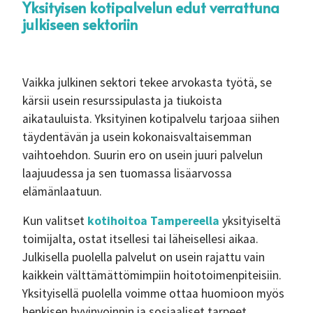
Yksityisen kotipalvelun edut verrattuna
julkiseen sektoriin
Vaikka julkinen sektori tekee arvokasta työtä, se
kärsii usein resurssipulasta ja tiukoista
aikatauluista. Yksityinen kotipalvelu tarjoaa siihen
täydentävän ja usein kokonaisvaltaisemman
vaihtoehdon. Suurin ero on usein juuri palvelun
laajuudessa ja sen tuomassa lisäarvossa
elämänlaatuun.
Kun valitset
kotihoitoa Tampereella
yksityiseltä
toimijalta, ostat itsellesi tai läheisellesi aikaa.
Julkisella puolella palvelut on usein rajattu vain
kaikkein välttämättömimpiin hoitotoimenpiteisiin.
Yksityisellä puolella voimme ottaa huomioon myös
henkisen hyvinvoinnin ja sosiaaliset tarpeet.