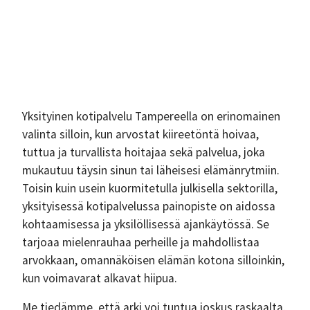
Yksityinen kotipalvelu Tampereella on erinomainen
valinta silloin, kun arvostat kiireetöntä hoivaa,
tuttua ja turvallista hoitajaa sekä palvelua, joka
mukautuu täysin sinun tai läheisesi elämänrytmiin.
Toisin kuin usein kuormitetulla julkisella sektorilla,
yksityisessä kotipalvelussa painopiste on aidossa
kohtaamisessa ja yksilöllisessä ajankäytössä. Se
tarjoaa mielenrauhaa perheille ja mahdollistaa
arvokkaan, omannäköisen elämän kotona silloinkin,
kun voimavarat alkavat hiipua.
Me tiedämme, että arki voi tuntua joskus raskaalta,