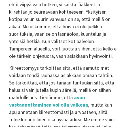
ehtii viipyä vain hetken, vilkaista lääkkeet ja
kiirehtää jo seuraavaan kohteeseen. Yksityisen
kotipalvelun suurin vahvuus on se, että meillä on
aikaa. Me uskomme, että hoiva ei ole pelkkiä
suorituksia, vaan se on läsnäoloa, kuuntelua ja
yhteisiä hetkiä. Kun valitset kotipalvelun
Tampereen alueella, voit luottaa siihen, että kello ei
ole tärkein ohjenuora, vaan asiakkaan hyvinvointi.
Kiireettömyys tarkoittaa sitä, että aamutoimet
voidaan tehdä rauhassa asiakkaan omaan tahtiin.
Se tarkoittaa, että jos tänään tuntuukin siltä, että
haluaisi vain jutella kupin äärellä, meillä on siihen
mahdollisuus. Tiedämme, että
avun
vastaanottaminen voi olla vaikeaa
, mutta kun
apu annetaan kiireettömästi ja arvostaen, siitä
tulee luonnollinen osa hyvää arkea. Me emme vain