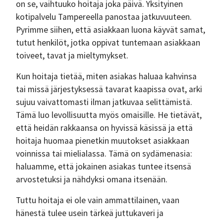
on se, vaihtuuko hoitaja joka päivä. Yksityinen
kotipalvelu Tampereella panostaa jatkuvuuteen.
Pyrimme siihen, että asiakkaan luona käyvät samat,
tutut henkilöt, jotka oppivat tuntemaan asiakkaan
toiveet, tavat ja mieltymykset.
Kun hoitaja tietää, miten asiakas haluaa kahvinsa
tai missä järjestyksessä tavarat kaapissa ovat, arki
sujuu vaivattomasti ilman jatkuvaa selittämistä.
Tämä luo levollisuutta myös omaisille. He tietävät,
että heidän rakkaansa on hyvissä käsissä ja että
hoitaja huomaa pienetkin muutokset asiakkaan
voinnissa tai mielialassa. Tämä on sydämenasia:
haluamme, että jokainen asiakas tuntee itsensä
arvostetuksi ja nähdyksi omana itsenään.
Tuttu hoitaja ei ole vain ammattilainen, vaan
hänestä tulee usein tärkeä juttukaveri ja