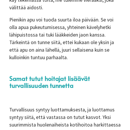
käy tekemässä töitä, me tulemme vieraaksi, joka
välittää aidosti.
Pienikin apu voi tuoda suurta iloa päivään. Se voi
olla apua pukeutumisessa, yhteinen kävelyhetki
lähipuistossa tai tuki lääkkeiden jaon kanssa.
Tärkeintä on tunne siitä, ettei kukaan ole yksin ja
että apu on aina lähellä, juuri sellaisena kuin se
kulloinkin tuntuu parhaalta.
Samat tutut hoitajat lisäävät
turvallisuuden tunnetta
Turvallisuus syntyy luottamuksesta, ja luottamus
syntyy siitä, että vastassa on tutut kasvot. Yksi
suurimmista huolenaiheista kotihoitoa harkittaessa