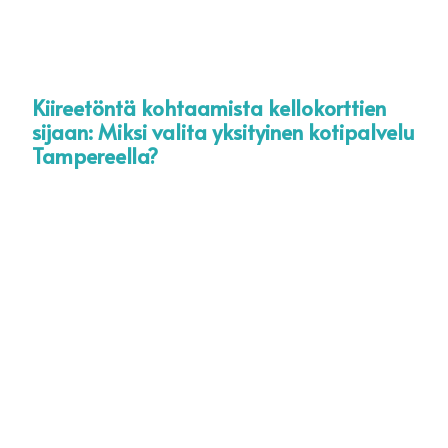
Kiireetöntä kohtaamista kellokorttien
KOTIHOITO TAMPERE
TYÖHAKEMUS
sijaan: Miksi valita yksityinen kotipalvelu
Tampereella?
KOTIHOITO RAUMA