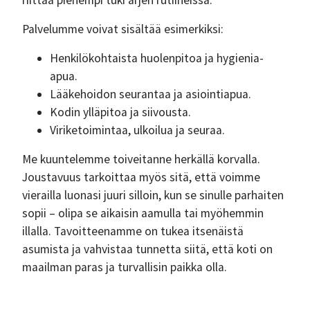
riittää pienempi tuki arjen rutiineissa.
Palvelumme voivat sisältää esimerkiksi:
Henkilökohtaista huolenpitoa ja hygienia-
apua.
Lääkehoidon seurantaa ja asiointiapua.
Kodin ylläpitoa ja siivousta.
Viriketoimintaa, ulkoilua ja seuraa.
Me kuuntelemme toiveitanne herkällä korvalla.
Joustavuus tarkoittaa myös sitä, että voimme
vierailla luonasi juuri silloin, kun se sinulle parhaiten
sopii – olipa se aikaisin aamulla tai myöhemmin
illalla. Tavoitteenamme on tukea itsenäistä
asumista ja vahvistaa tunnetta siitä, että koti on
maailman paras ja turvallisin paikka olla.