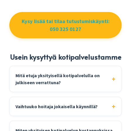
Kysy lisää tai tilaa tutustumiskäynti:
050 325 0127
Usein kysyttyä kotipalvelustamme
Mitä etuja yksityisellä kotipalvelulla on
julkiseen verrattuna?
Vaihtuuko hoitaja jokaisella käynnillä?
Miten yksityisen kotipalvelun kustannuksissa