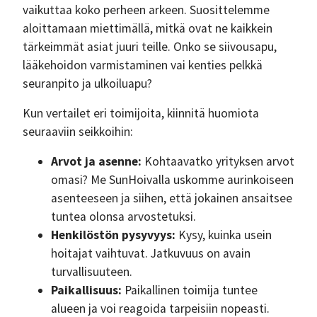
vaikuttaa koko perheen arkeen. Suosittelemme
aloittamaan miettimällä, mitkä ovat ne kaikkein
tärkeimmät asiat juuri teille. Onko se siivousapu,
lääkehoidon varmistaminen vai kenties pelkkä
seuranpito ja ulkoiluapu?
Kun vertailet eri toimijoita, kiinnitä huomiota
seuraaviin seikkoihin:
Arvot ja asenne:
Kohtaavatko yrityksen arvot
omasi? Me SunHoivalla uskomme aurinkoiseen
asenteeseen ja siihen, että jokainen ansaitsee
tuntea olonsa arvostetuksi.
Henkilöstön pysyvyys:
Kysy, kuinka usein
hoitajat vaihtuvat. Jatkuvuus on avain
turvallisuuteen.
Paikallisuus:
Paikallinen toimija tuntee
alueen ja voi reagoida tarpeisiin nopeasti.