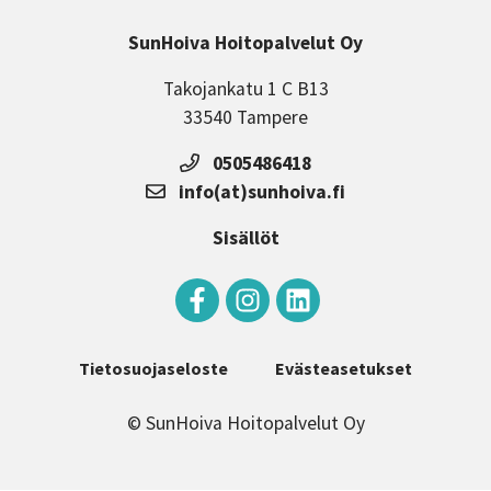
SunHoiva Hoitopalvelut Oy
Takojankatu 1 C B13
33540 Tampere
0505486418
info(at)sunhoiva.fi
Sisällöt
Tietosuojaseloste
Evästeasetukset
© SunHoiva Hoitopalvelut Oy