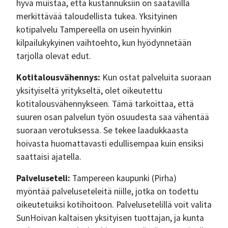
hyvä muistaa, että kustannuksiin on saatavilla
merkittävää taloudellista tukea. Yksityinen
kotipalvelu Tampereella on usein hyvinkin
kilpailukykyinen vaihtoehto, kun hyödynnetään
tarjolla olevat edut.
Kotitalousvähennys:
Kun ostat palveluita suoraan
yksityiseltä yritykseltä, olet oikeutettu
kotitalousvähennykseen. Tämä tarkoittaa, että
suuren osan palvelun työn osuudesta saa vähentää
suoraan verotuksessa. Se tekee laadukkaasta
hoivasta huomattavasti edullisempaa kuin ensiksi
saattaisi ajatella.
Palveluseteli:
Tampereen kaupunki (Pirha)
myöntää palveluseteleitä niille, jotka on todettu
oikeutetuiksi kotihoitoon. Palvelusetelillä voit valita
SunHoivan kaltaisen yksityisen tuottajan, ja kunta