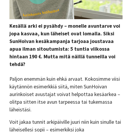
Kesällä arki ei pysähdy – monelle avuntarve voi
jopa kasvaa, kun läheiset ovat lomalla. Siksi
SunHoivan kesäkampanja tarjoaa joustavaa
apua ilman sitoutumista: 5 tuntia viikossa
hintaan 190 €. Mutta mitä näillä tunneilla voi
tehdä?
Paljon enemmän kuin ehkä arvaat. Kokosimme viisi
käytännön esimerkkiä siitä, miten SunHoivan
aurinkoiset avustajat voivat helpottaa kesäarkea –
olitpa sitten itse avun tarpeessa tai tukemassa
läheistäsi.
Voit jakaa tunnit arkipäiville juuri niin kuin sinulle tai
läheisellesi sopii – esimerkiksi joka