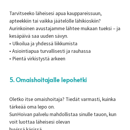
Tarvitseeko läheisesi apua kauppareissuun,
apteekkiin tai vaikka jäätelölle lähikioskiin?
Aurinkoinen avustajamme lähtee mukaan tueksi – ja
kesäpäivä saa uuden sävyn.
• Ulkoilua ja yhdessä liikkumista
• Asiointiapua turvallisesti ja rauhassa
• Pientä virkistystä arkeen
5. Omaishoitajalle lepohetki
Oletko itse omaishoitaja? Tiedät varmasti, kuinka
tärkeää oma lepo on.
SunHoivan palvelu mahdollistaa sinulle tauon, kun
voit luottaa läheisesi olevan
hyvissä käsissä.