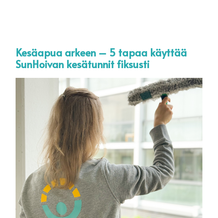
Kesäapua arkeen – 5 tapaa käyttää
KOTIHOITO TAMPERE
TYÖHAKEMUS
SunHoivan kesätunnit fiksusti
KOTIHOITO RAUMA