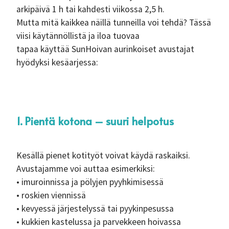
arkipäivä 1 h tai kahdesti viikossa 2,5 h.
Mutta mitä kaikkea näillä tunneilla voi tehdä? Tässä
viisi käytännöllistä ja iloa tuovaa
tapaa käyttää SunHoivan aurinkoiset avustajat
hyödyksi kesäarjessa:
1. Pientä kotona – suuri helpotus
Kesällä pienet kotityöt voivat käydä raskaiksi.
Avustajamme voi auttaa esimerkiksi:
• imuroinnissa ja pölyjen pyyhkimisessä
• roskien viennissä
• kevyessä järjestelyssä tai pyykinpesussa
• kukkien kastelussa ja parvekkeen hoivassa