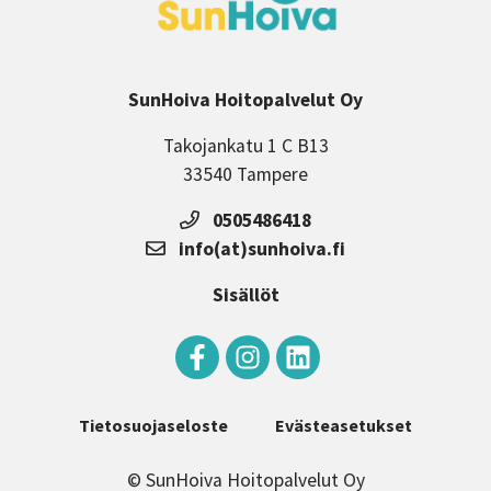
SunHoiva Hoitopalvelut Oy
Takojankatu 1 C B13
33540 Tampere
0505486418
info(at)sunhoiva.fi
Sisällöt
Tietosuojaseloste
Evästeasetukset
© SunHoiva Hoitopalvelut Oy