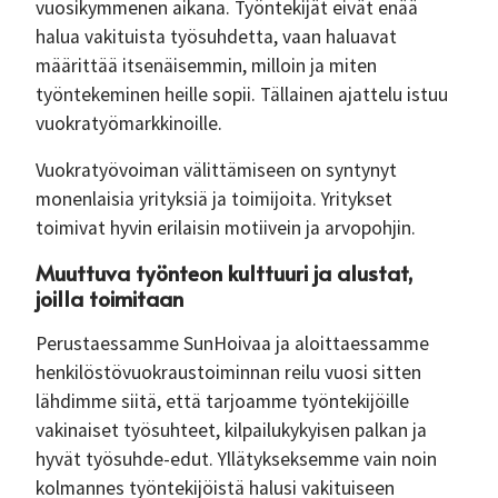
vuosikymmenen aikana. Työntekijät eivät enää
halua vakituista työsuhdetta, vaan haluavat
määrittää itsenäisemmin, milloin ja miten
työntekeminen heille sopii. Tällainen ajattelu istuu
vuokratyömarkkinoille.
Vuokratyövoiman välittämiseen on syntynyt
monenlaisia yrityksiä ja toimijoita. Yritykset
toimivat hyvin erilaisin motiivein ja arvopohjin.
Muuttuva työnteon kulttuuri ja alustat,
joilla toimitaan
Perustaessamme SunHoivaa ja aloittaessamme
henkilöstövuokraustoiminnan reilu vuosi sitten
lähdimme siitä, että tarjoamme työntekijöille
vakinaiset työsuhteet, kilpailukykyisen palkan ja
hyvät työsuhde-edut. Yllätykseksemme vain noin
kolmannes työntekijöistä halusi vakituiseen