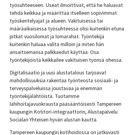
työsuhteeseen. Useat ilmoittivat, että he haluavat
tehdä keikkaa ja määrittää itselleen sopivimmat
työskentelyajat ja alueen. Vakituisessa tai
määräaikaisessa työsuhteessa olisi kuitenkin etuna
pitkät vuosilomat ja lomarahat. Työntekijä
kuitenkin haluaa valita milloin ja miten hän
ansaitsemansa palkkaedut käyttää. Osa
työntekijöistä keikkailee vakituisen työnsä ohessa.
Digitalisaatio ja uusi alustatalous tarjoavat
mahdollisuuksia rakentaa työnteosta sosiaali- ja
terveyspalveluissa joustavaa ja enemmän
työntekijälähtöistä. Tuotamme
lähihoitajavuokrausta pääsääntöisesti Tampereen
kaupungin Kotitori-integraattorin, Alustapalvelu
Socialan Yhteisen hyvän alustan kautta.
Tampereen kaupungin kotihoidossa on jatkuvasti