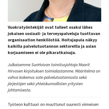
Vuokratyöntekijät ovat tulleet osaksi lähes
jokaisen sosiaali- ja terveyspalveluja tuottavan
organisaation henkilöstöä. Hoitajapula näkyy
kaikilla palvelutuotannon sektoreilla ja asian
korjaamiseen ei ole pikaratkaisuja.
Julkaisemme SunHoivan toimitusjohtaja Maarit
Hirvosen kirjoituksen toimialastamme. Määritelmä on
vahva kokemus sote-palvelutuotannosta sekä
järjestöjen sekä yhteiskunnallisten yritysten
johtamisesta.
Työteon kulttuuri on muuttunut suuresti viimeisen