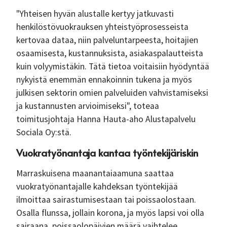
"Yhteisen hyvän alustalle kertyy jatkuvasti
henkilöstövuokrauksen yhteistyöprosesseista
kertovaa dataa, niin palveluntarpeesta, hoitajien
osaamisesta, kustannuksista, asiakaspalautteista
kuin volyymistäkin. Tätä tietoa voitaisiin hyödyntää
nykyistä enemmän ennakoinnin tukena ja myös
julkisen sektorin omien palveluiden vahvistamiseksi
ja kustannusten arvioimiseksi", toteaa
toimitusjohtaja Hanna Hauta-aho Alustapalvelu
Sociala Oy:stä.
Vuokratyönantaja kantaa työntekijäriskin
Marraskuisena maanantaiaamuna saattaa
vuokratyönantajalle kahdeksan työntekijää
ilmoittaa sairastumisestaan tai poissaolostaan.
Osalla flunssa, jollain korona, ja myös lapsi voi olla
sairaana, poissaolopäivien määrä vaihtelee