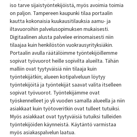
iso tarve sijaistyöntekijöistä, myös avoimia toimia
on paljon. Tampereen kaupunki tilaa portaalin
kautta kokonaisia kuukausitilauksia aamu- ja
iltavuoroihin palvelusopimuksen mukaisesti.
Digitaalinen alusta palvelee erinomaisesti niin
tilaajaa kuin henkilöstön vuokrausyrityksiäkin.
Portaalin avulla räätälöimme työntekijöillemme
sopivat työvuorot heille sopivilta alueilta. Tähän
malliin ovat tyytyväisiä niin tilaaja kuin
työntekijätkin; alueen kotipalveluun löytyy
työntekijöitä ja työntekijät saavat valita itselleen
sopivat työvuorot. Työntekijämme ovat
työskennelleet jo yli vuoden samalla alueella ja niin
asiakkaat kuin työtoveritkin ovat tulleet tutuiksi.
Myös asiakkaat ovat tyytyväisiä tutuiksi tulleiden
työntekijöiden käynneistä. Käytäntö varmistaa
myös asiakaspalvelun laatua.