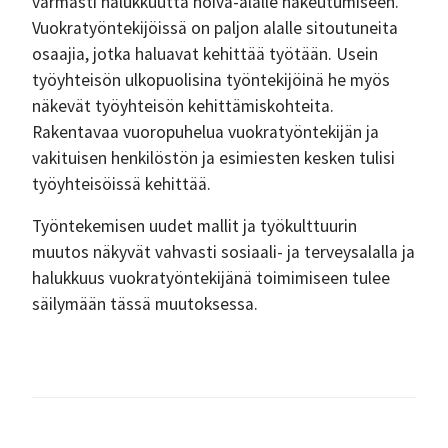
varmasti halukkuutta hoiva-alalle hakeutumiseen.
Vuokratyöntekijöissä on paljon alalle sitoutuneita
osaajia, jotka haluavat kehittää työtään. Usein
työyhteisön ulkopuolisina työntekijöinä he myös
näkevät työyhteisön kehittämiskohteita.
Rakentavaa vuoropuhelua vuokratyöntekijän ja
vakituisen henkilöstön ja esimiesten kesken tulisi
työyhteisöissä kehittää.
Työntekemisen uudet mallit ja työkulttuurin
muutos näkyvät vahvasti sosiaali- ja terveysalalla ja
halukkuus vuokratyöntekijänä toimimiseen tulee
säilymään tässä muutoksessa.