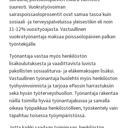
suuresti. Vuokratyövoiman
sairaspoissaoloprosentit ovat samaa tasoa kuin
sosiaali -ja terveyspalveluissa yleisestikin eli noin
11-12% vuosityöajasta. Vastuullinen
vuokratyönantaja maksaa poissaolopäivien palkan
työntekijälle.
Työnantaja vastaa myös henkilöstön
lisäkoulutuksesta ja vaadittavista luvista
pakollisten sosiaaliturva- ja eläkemaksujen lisäksi.
Vastuullinen työnantaja huolehtii myös henkilöstön
työhyvinvoinnista ja tarjoaa ePassin harrastuksiin
sekä hyvän työterveyshuollon. Työnantaja rakentaa
näillä toimilla hyvää työnantajakuvaa ja samalla
oikeaa työpaikkaa henkilöstölleen, työskentely vain
tapahtuu toisessa työympäristössä.
Jotta kaikki saadaan toimimaan, henkilöstön