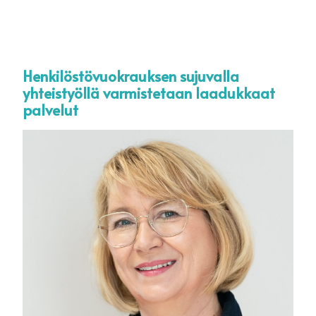
Henkilöstövuokrauksen sujuvalla
KOTIHOITO TAMPERE
TYÖHAKEMUS
yhteistyöllä varmistetaan laadukkaat
palvelut
KOTIHOITO RAUMA