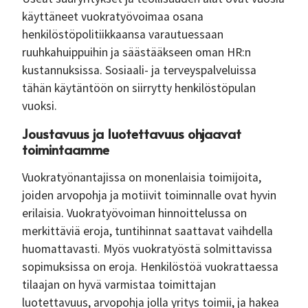
käyttäneet vuokratyövoimaa osana
henkilöstöpolitiikkaansa varautuessaan
ruuhkahuippuihin ja säästääkseen oman HR:n
kustannuksissa. Sosiaali- ja terveyspalveluissa
tähän käytäntöön on siirrytty henkilöstöpulan
vuoksi.
Joustavuus ja luotettavuus ohjaavat
toimintaamme
Vuokratyönantajissa on monenlaisia toimijoita,
joiden arvopohja ja motiivit toiminnalle ovat hyvin
erilaisia. Vuokratyövoiman hinnoittelussa on
merkittäviä eroja, tuntihinnat saattavat vaihdella
huomattavasti. Myös vuokratyöstä solmittavissa
sopimuksissa on eroja. Henkilöstöä vuokrattaessa
tilaajan on hyvä varmistaa toimittajan
luotettavuus, arvopohja jolla yritys toimii, ja hakea