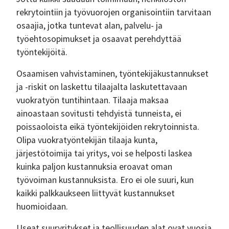
rekrytointiin ja työvuorojen organisointiin tarvitaan
osaajia, jotka tuntevat alan, palvelu- ja
työehtosopimukset ja osaavat perehdyttää
työntekijöitä.
Osaamisen vahvistaminen, työntekijäkustannukset
ja -riskit on laskettu tilaajalta laskutettavaan
vuokratyön tuntihintaan. Tilaaja maksaa
ainoastaan sovitusti tehdyistä tunneista, ei
poissaoloista eikä työntekijöiden rekrytoinnista.
Olipa vuokratyöntekijän tilaaja kunta,
järjestötoimija tai yritys, voi se helposti laskea
kuinka paljon kustannuksia eroavat oman
työvoiman kustannuksista. Ero ei ole suuri, kun
kaikki palkkaukseen liittyvät kustannukset
huomioidaan.
Useat suuryritykset ja teollisuuden alat ovat vuosia