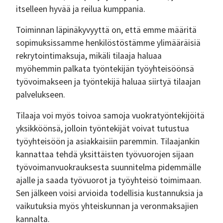
itselleen hyvää ja reilua kumppania.
Toiminnan läpinäkyvyyttä on, että emme määritä
sopimuksissamme henkilöstöstämme ylimääräisiä
rekrytointimaksuja, mikäli tilaaja haluaa
myöhemmin palkata työntekijän työyhteisöönsä
työvoimakseen ja työntekijä haluaa siirtyä tilaajan
palvelukseen.
Tilaaja voi myös toivoa samoja vuokratyöntekijöitä
yksikköönsä, jolloin työntekijät voivat tutustua
työyhteisöön ja asiakkaisiin paremmin. Tilaajankin
kannattaa tehdä yksittäisten työvuorojen sijaan
työvoimanvuokrauksesta suunnitelma pidemmälle
ajalle ja saada työvuorot ja työyhteisö toimimaan.
Sen jälkeen voisi arvioida todellisia kustannuksia ja
vaikutuksia myös yhteiskunnan ja veronmaksajien
kannalta.